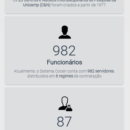
Os
23 Centros e Núcleos Interdisciplinares de Pesquisa da
Unicamp (C&N)
foram criados a partir de 1977
982
Funcionários
Atualmente, o Sistema Cocen conta com
982 servidores
,
distribuídos em
6 regimes
de contratação
87