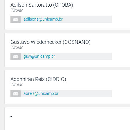
Adilson Sartoratto (CPQBA)
Titular
adilsons@unicamp.br
Gustavo Wiederhecker (CCSNANO)
Titular
gsw@unicamp.br
Adonhiran Reis (CIDDIC)
Titular
abreis@unicamp.br
-