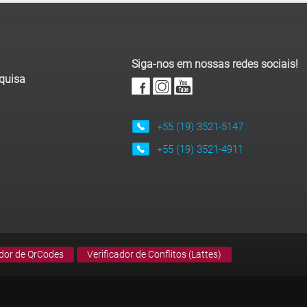
Siga-nos em nossas redes sociais!
squisa
+55 (19) 3521-5147
+55 (19) 3521-4911
dor de QrCodes
Verificador de Conflitos (Lattes)