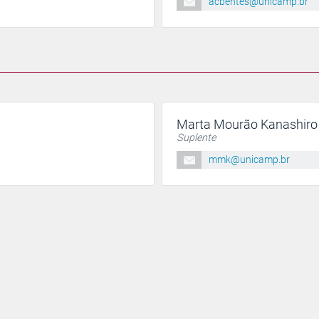
acbentes@unicamp.br
Marta Mourão Kanashiro
Suplente
mmk@unicamp.br