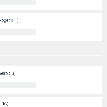
Roger (FT)
iro (IB)
(IC)