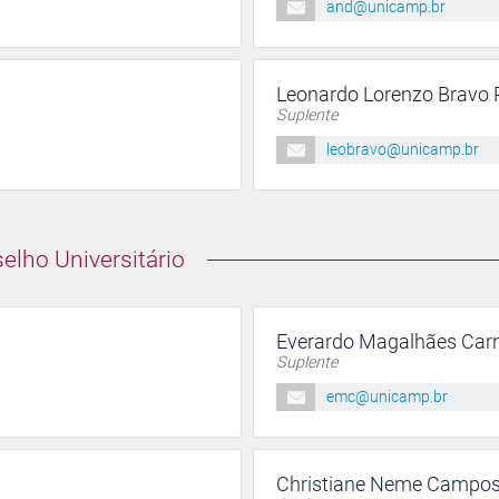
and@unicamp.br
Leonardo Lorenzo Bravo 
Suplente
leobravo@unicamp.br
lho Universitário
Everardo Magalhães Carne
Suplente
emc@unicamp.br
Christiane Neme Campos 