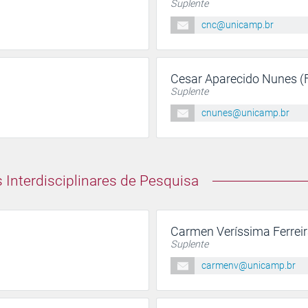
Suplente
cnc@unicamp.br
Cesar Aparecido Nunes (
Suplente
cnunes@unicamp.br
Interdisciplinares de Pesquisa
Carmen Veríssima Ferrei
Suplente
carmenv@unicamp.br