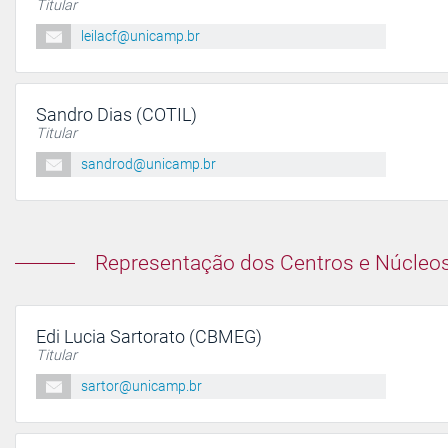
Titular
leilacf@unicamp.br
Sandro Dias (COTIL)
Titular
sandrod@unicamp.br
Representação dos Centros e Núcleos 
Edi Lucia Sartorato (CBMEG)
Titular
sartor@unicamp.br