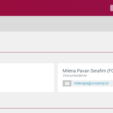
Milena Pavan Serafim (F
Vice-presidente
milenaps@unicamp.br