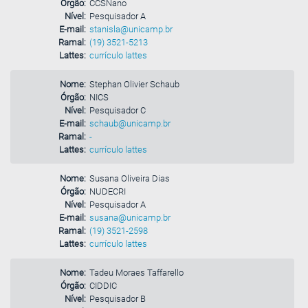
Órgão:
CCSNano
Nível:
Pesquisador A
E-mail:
stanisla@unicamp.br
Ramal:
(19) 3521-5213
Lattes:
currículo lattes
Nome:
Stephan Olivier Schaub
Órgão:
NICS
Nível:
Pesquisador C
E-mail:
schaub@unicamp.br
Ramal:
-
Lattes:
currículo lattes
Nome:
Susana Oliveira Dias
Órgão:
NUDECRI
Nível:
Pesquisador A
E-mail:
susana@unicamp.br
Ramal:
(19) 3521-2598
Lattes:
currículo lattes
Nome:
Tadeu Moraes Taffarello
Órgão:
CIDDIC
Nível:
Pesquisador B