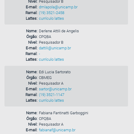
Nível:
Pesquisador B
E-mail:
dmlapola@unicamp.br
Ramal:
(19) 3521-2458
Lattes:
currículo lattes
Nome:
Derlene Attili de Angelis
Órgão:
CPQBA
Nível:
Pesquisador B
E-mail:
dattili@unicamp.br
Ramal:
-
Lattes:
currículo lattes
Nome:
Edi Lucia Sartorato
Órgão:
CBMEG
Nível:
Pesquisador A
E-mail:
sartor@unicamp.br
Ramal:
(19) 3521-1147
Lattes:
currículo lattes
Nome:
Fabiana Fantinatti Garboggini
Órgão:
CPQBA
Nível:
Pesquisador A
E-mail:
fabianaf@unicamp.br