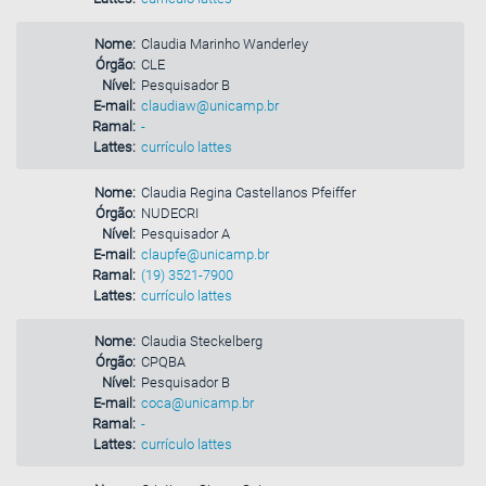
Nome:
Claudia Marinho Wanderley
Órgão:
CLE
Nível:
Pesquisador B
E-mail:
claudiaw@unicamp.br
Ramal:
-
Lattes:
currículo lattes
Nome:
Claudia Regina Castellanos Pfeiffer
Órgão:
NUDECRI
Nível:
Pesquisador A
E-mail:
claupfe@unicamp.br
Ramal:
(19) 3521-7900
Lattes:
currículo lattes
Nome:
Claudia Steckelberg
Órgão:
CPQBA
Nível:
Pesquisador B
E-mail:
coca@unicamp.br
Ramal:
-
Lattes:
currículo lattes