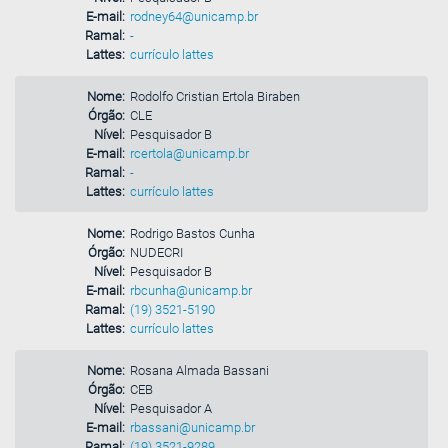
E-mail:
rodney64@unicamp.br
Ramal:
-
Lattes:
currículo lattes
Nome:
Rodolfo Cristian Ertola Biraben
Órgão:
CLE
Nível:
Pesquisador B
E-mail:
rcertola@unicamp.br
Ramal:
-
Lattes:
currículo lattes
Nome:
Rodrigo Bastos Cunha
Órgão:
NUDECRI
Nível:
Pesquisador B
E-mail:
rbcunha@unicamp.br
Ramal:
(19) 3521-5190
Lattes:
currículo lattes
Nome:
Rosana Almada Bassani
Órgão:
CEB
Nível:
Pesquisador A
E-mail:
rbassani@unicamp.br
Ramal:
(19) 3521-9289