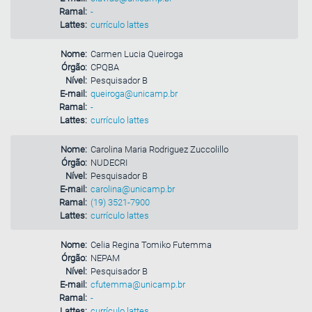
Ramal:
-
Lattes:
currículo lattes
Nome:
Carmen Lucia Queiroga
Órgão:
CPQBA
Nível:
Pesquisador B
E-mail:
queiroga@unicamp.br
Ramal:
-
Lattes:
currículo lattes
Nome:
Carolina Maria Rodriguez Zuccolillo
Órgão:
NUDECRI
Nível:
Pesquisador B
E-mail:
carolina@unicamp.br
Ramal:
(19) 3521-7900
Lattes:
currículo lattes
Nome:
Celia Regina Tomiko Futemma
Órgão:
NEPAM
Nível:
Pesquisador B
E-mail:
cfutemma@unicamp.br
Ramal:
-
Lattes:
currículo lattes