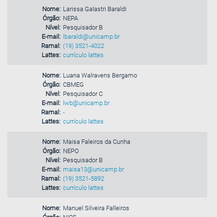
Nome:
Larissa Galastri Baraldi
Órgão:
NEPA
Nível:
Pesquisador B
E-mail:
lbaraldi@unicamp.br
Ramal:
(19) 3521-4022
Lattes:
currículo lattes
Nome:
Luana Walravens Bergamo
Órgão:
CBMEG
Nível:
Pesquisador C
E-mail:
lwb@unicamp.br
Ramal:
-
Lattes:
currículo lattes
Nome:
Maisa Faleiros da Cunha
Órgão:
NEPO
Nível:
Pesquisador B
E-mail:
maisa13@unicamp.br
Ramal:
(19) 3521-5892
Lattes:
currículo lattes
Nome:
Manuel Silveira Falleiros