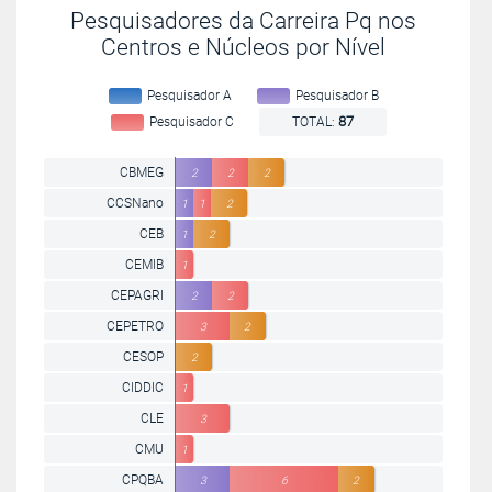
Pesquisadores da Carreira Pq nos
Centros e Núcleos por Nível
Pesquisador A
Pesquisador B
87
Pesquisador C
TOTAL:
CBMEG
2
2
2
CCSNano
1
1
2
CEB
1
2
CEMIB
1
CEPAGRI
2
2
CEPETRO
3
2
CESOP
2
CIDDIC
1
CLE
3
CMU
1
CPQBA
3
6
2