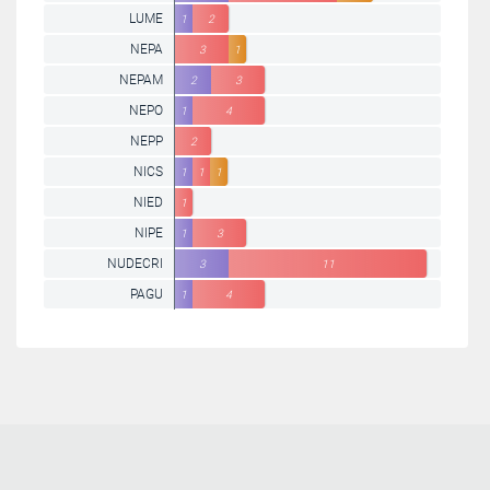
LUME
1
2
NEPA
3
1
NEPAM
2
3
NEPO
1
4
NEPP
2
NICS
1
1
1
NIED
1
NIPE
1
3
NUDECRI
3
11
PAGU
1
4