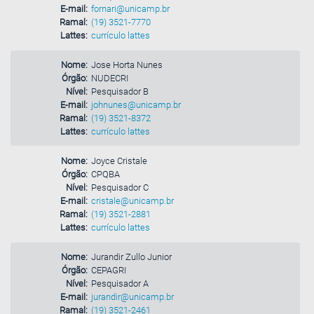
E-mail:
fornari@unicamp.br
Ramal:
(19) 3521-7770
Lattes:
currículo lattes
Nome:
Jose Horta Nunes
Órgão:
NUDECRI
Nível:
Pesquisador B
E-mail:
johnunes@unicamp.br
Ramal:
(19) 3521-8372
Lattes:
currículo lattes
Nome:
Joyce Cristale
Órgão:
CPQBA
Nível:
Pesquisador C
E-mail:
cristale@unicamp.br
Ramal:
(19) 3521-2881
Lattes:
currículo lattes
Nome:
Jurandir Zullo Junior
Órgão:
CEPAGRI
Nível:
Pesquisador A
E-mail:
jurandir@unicamp.br
Ramal:
(19) 3521-2461