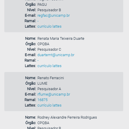
Órgão:
PAGU
Nível:
Pesquisador B
E-mail:
regfac@unicamp.br
Ramal:
-
Lattes:
currículo lattes
Nome:
Renata Maria Teixeira Duarte
Órgão:
CPQBA
Nível:
Pesquisador C
E-mail:
duartemt@unicamp.br
Ramal:
-
Lattes:
currículo lattes
Nome:
Renato Ferracini
Órgão:
LUME
Nível:
Pesquisador A
E-mail:
rflume@unicamp.br
Ramal:
16875
Lattes:
currículo lattes
Nome:
Rodney Alexandre Ferreira Rodrigues
Órgão:
CPQBA
Nível:
Pesquisador B