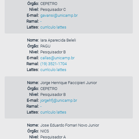
Órgão:
CEPETRO
Nível:
Pesquisador C
E-mail:
gavansi@unicamp.br
Ramal:
-
Lattes:
currículo lattes
Nome:
Iara Aparecida Beleli
Órgão:
PAGU
Nível:
Pesquisador B
E-mail:
callas@unicamp.br
Ramal:
(19) 3521-1704
Lattes:
currículo lattes
Nome:
Jorge Henrique Faccipieri Junior
Órgão:
CEPETRO
Nível:
Pesquisador B
E-mail:
jorgehfj@unicamp.br
Ramal:
-
Lattes:
currículo lattes
Nome:
Jose Eduardo Fornari Novo Junior
Órgão:
NICS
Nível:
Pesquisador A