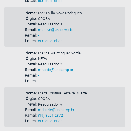
Lattes:
currículo lattes
Nome:
Marili Villa Nova Rodrigues
Órgão:
CPQBA
Nível:
Pesquisador B
E-mail:
marilivn@unicamp.br
Ramal:
-
Lattes:
currículo lattes
Nome:
Marina Maintinguer Norde
Órgão:
NEPA
Nível:
Pesquisador C
E-mail:
mnorde@unicamp.br
Ramal:
-
Lattes:
Nome:
Marta Cristina Teixeira Duarte
Órgão:
CPQBA
Nível:
Pesquisador A
E-mail:
mduarte@unicamp.br
Ramal:
(19) 3521-2872
Lattes:
currículo lattes