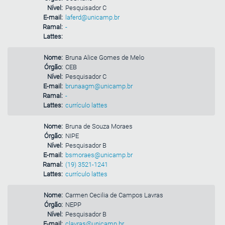
Nível:
Pesquisador C
E-mail:
laferd@unicamp.br
Ramal:
-
Lattes:
Nome:
Bruna Alice Gomes de Melo
Órgão:
CEB
Nível:
Pesquisador C
E-mail:
brunaagm@unicamp.br
Ramal:
-
Lattes:
currículo lattes
Nome:
Bruna de Souza Moraes
Órgão:
NIPE
Nível:
Pesquisador B
E-mail:
bsmoraes@unicamp.br
Ramal:
(19) 3521-1241
Lattes:
currículo lattes
Nome:
Carmen Cecilia de Campos Lavras
Órgão:
NEPP
Nível:
Pesquisador B
E-mail:
clavras@unicamp.br