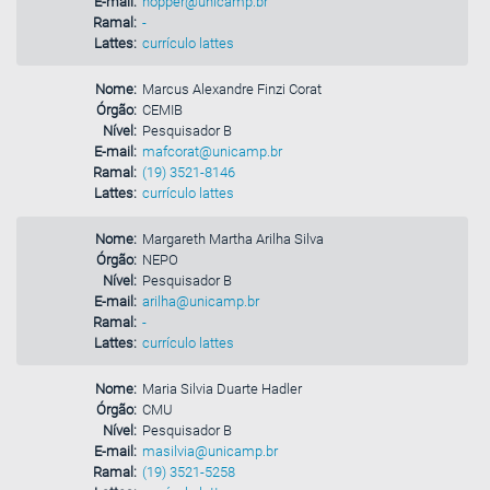
E-mail:
nopper@unicamp.br
Ramal:
-
Lattes:
currículo lattes
Nome:
Marcus Alexandre Finzi Corat
Órgão:
CEMIB
Nível:
Pesquisador B
E-mail:
mafcorat@unicamp.br
Ramal:
(19) 3521-8146
Lattes:
currículo lattes
Nome:
Margareth Martha Arilha Silva
Órgão:
NEPO
Nível:
Pesquisador B
E-mail:
arilha@unicamp.br
Ramal:
-
Lattes:
currículo lattes
Nome:
Maria Silvia Duarte Hadler
Órgão:
CMU
Nível:
Pesquisador B
E-mail:
masilvia@unicamp.br
Ramal:
(19) 3521-5258