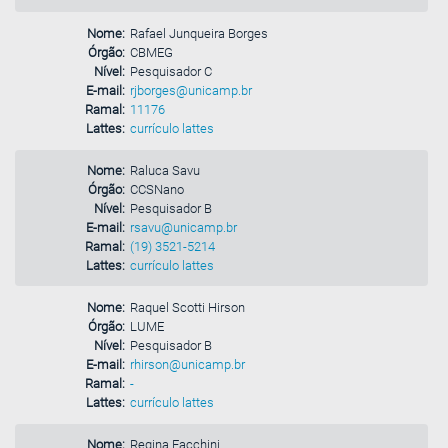
Nome:
Rafael Junqueira Borges
Órgão:
CBMEG
Nível:
Pesquisador C
E-mail:
rjborges@unicamp.br
Ramal:
11176
Lattes:
currículo lattes
Nome:
Raluca Savu
Órgão:
CCSNano
Nível:
Pesquisador B
E-mail:
rsavu@unicamp.br
Ramal:
(19) 3521-5214
Lattes:
currículo lattes
Nome:
Raquel Scotti Hirson
Órgão:
LUME
Nível:
Pesquisador B
E-mail:
rhirson@unicamp.br
Ramal:
-
Lattes:
currículo lattes
Nome:
Regina Facchini