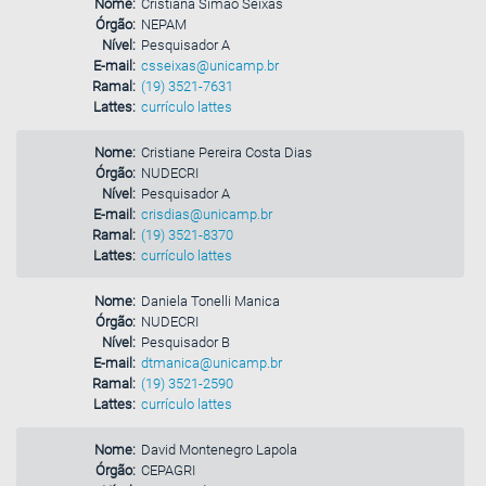
Nome:
Cristiana Simao Seixas
Órgão:
NEPAM
Nível:
Pesquisador A
E-mail:
csseixas@unicamp.br
Ramal:
(19) 3521-7631
Lattes:
currículo lattes
Nome:
Cristiane Pereira Costa Dias
Órgão:
NUDECRI
Nível:
Pesquisador A
E-mail:
crisdias@unicamp.br
Ramal:
(19) 3521-8370
Lattes:
currículo lattes
Nome:
Daniela Tonelli Manica
Órgão:
NUDECRI
Nível:
Pesquisador B
E-mail:
dtmanica@unicamp.br
Ramal:
(19) 3521-2590
Lattes:
currículo lattes
Nome:
David Montenegro Lapola
Órgão:
CEPAGRI