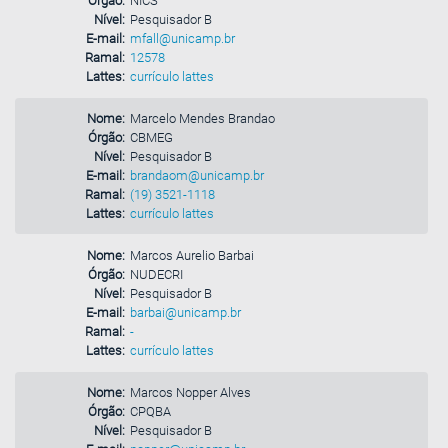
Órgão:
NICS
Nível:
Pesquisador B
E-mail:
mfall@unicamp.br
Ramal:
12578
Lattes:
currículo lattes
Nome:
Marcelo Mendes Brandao
Órgão:
CBMEG
Nível:
Pesquisador B
E-mail:
brandaom@unicamp.br
Ramal:
(19) 3521-1118
Lattes:
currículo lattes
Nome:
Marcos Aurelio Barbai
Órgão:
NUDECRI
Nível:
Pesquisador B
E-mail:
barbai@unicamp.br
Ramal:
-
Lattes:
currículo lattes
Nome:
Marcos Nopper Alves
Órgão:
CPQBA
Nível:
Pesquisador B