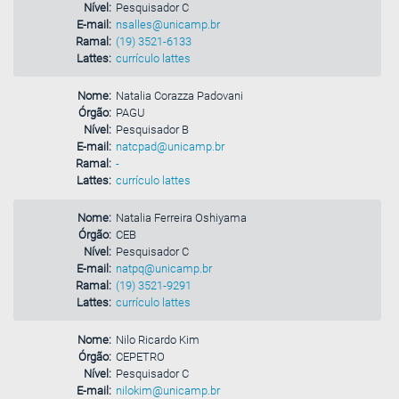
Nível:
Pesquisador C
E-mail:
nsalles@unicamp.br
Ramal:
(19) 3521-6133
Lattes:
currículo lattes
Nome:
Natalia Corazza Padovani
Órgão:
PAGU
Nível:
Pesquisador B
E-mail:
natcpad@unicamp.br
Ramal:
-
Lattes:
currículo lattes
Nome:
Natalia Ferreira Oshiyama
Órgão:
CEB
Nível:
Pesquisador C
E-mail:
natpq@unicamp.br
Ramal:
(19) 3521-9291
Lattes:
currículo lattes
Nome:
Nilo Ricardo Kim
Órgão:
CEPETRO
Nível:
Pesquisador C
E-mail:
nilokim@unicamp.br