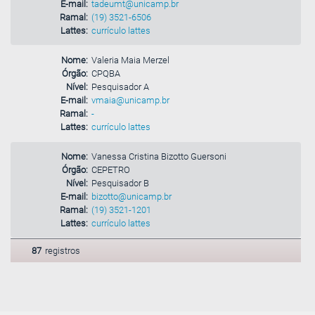
E-mail:
tadeumt@unicamp.br
Ramal:
(19) 3521-6506
Lattes:
currículo lattes
Nome:
Valeria Maia Merzel
Órgão:
CPQBA
Nível:
Pesquisador A
E-mail:
vmaia@unicamp.br
Ramal:
-
Lattes:
currículo lattes
Nome:
Vanessa Cristina Bizotto Guersoni
Órgão:
CEPETRO
Nível:
Pesquisador B
E-mail:
bizotto@unicamp.br
Ramal:
(19) 3521-1201
Lattes:
currículo lattes
87
registros