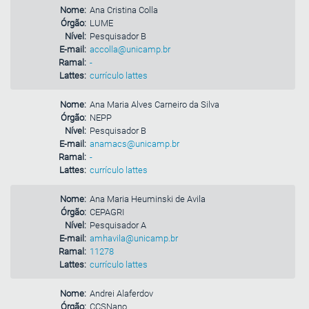
Nome:
Ana Cristina Colla
Órgão:
LUME
Nível:
Pesquisador B
E-mail:
accolla@unicamp.br
Ramal:
-
Lattes:
currículo lattes
Nome:
Ana Maria Alves Carneiro da Silva
Órgão:
NEPP
Nível:
Pesquisador B
E-mail:
anamacs@unicamp.br
Ramal:
-
Lattes:
currículo lattes
Nome:
Ana Maria Heuminski de Avila
Órgão:
CEPAGRI
Nível:
Pesquisador A
E-mail:
amhavila@unicamp.br
Ramal:
11278
Lattes:
currículo lattes
Nome:
Andrei Alaferdov
Órgão:
CCSNano