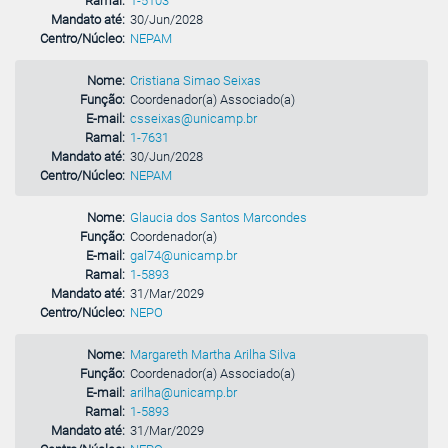
Ramal:
1-5103
Mandato até:
30/Jun/2028
Centro/Núcleo:
NEPAM
Nome:
Cristiana Simao Seixas
Função:
Coordenador(a) Associado(a)
E-mail:
csseixas@unicamp.br
Ramal:
1-7631
Mandato até:
30/Jun/2028
Centro/Núcleo:
NEPAM
Nome:
Glaucia dos Santos Marcondes
Função:
Coordenador(a)
E-mail:
gal74@unicamp.br
Ramal:
1-5893
Mandato até:
31/Mar/2029
Centro/Núcleo:
NEPO
Nome:
Margareth Martha Arilha Silva
Função:
Coordenador(a) Associado(a)
E-mail:
arilha@unicamp.br
Ramal:
1-5893
Mandato até:
31/Mar/2029