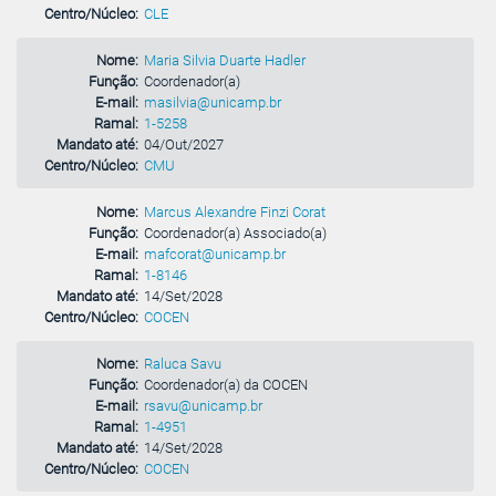
Centro/Núcleo:
CLE
Nome:
Maria Silvia Duarte Hadler
Função:
Coordenador(a)
E-mail:
masilvia@unicamp.br
Ramal:
1-5258
Mandato até:
04/Out/2027
Centro/Núcleo:
CMU
Nome:
Marcus Alexandre Finzi Corat
Função:
Coordenador(a) Associado(a)
E-mail:
mafcorat@unicamp.br
Ramal:
1-8146
Mandato até:
14/Set/2028
Centro/Núcleo:
COCEN
Nome:
Raluca Savu
Função:
Coordenador(a) da COCEN
E-mail:
rsavu@unicamp.br
Ramal:
1-4951
Mandato até:
14/Set/2028
Centro/Núcleo:
COCEN