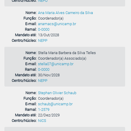
Centro/Núcleo:
NEPO
Nome:
Ana Maria Alves Carneiro da Silva
Função:
Coordenador(a)
E-mail:
anamacs@unicamp.br
Ramal:
0-0000
Mandato até:
13/Out/2028
Centro/Núcleo:
NEPP
Nome:
Stella Maria Barbera da Silva Telles
Função:
Coordenador(a) Associado(a)
E-mail:
stella07@unicamp.br
Ramal:
0-0000
Mandato até:
30/Nov/2028
Centro/Núcleo:
NEPP
Nome:
Stephan Olivier Schaub
Função:
Coordenador(a)
E-mail:
schaub@unicamp.br
Ramal:
1-2579
Mandato até:
22/Dez/2029
Centro/Núcleo:
NICS