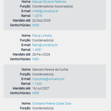
Nome:
Manuel Silveira Falleiros
Função:
Coordenador(a) Associado(a)
E-mail:
mfall@unicamp.br
Ramal:
1-2578
Mandato até:
22/Dez/2029
Centro/Núcleo:
NICS
Nome:
Flavia Linhalis
Função:
Coordenador(a)
E-mail:
flalin@unicamp.br
Ramal:
1-4351
Mandato até:
28/Fev/2028
Centro/Núcleo:
NIED
Nome:
Marcelo Pereira da Cunha
Função:
Coordenador(a)
E-mail:
mpcunha@unicamp.br
Ramal:
1-1240
Mandato até:
16/Jul/2027
Centro/Núcleo:
NIPE
Nome:
Cristiane Pereira Costa Dias
Função:
Coordenador(a)