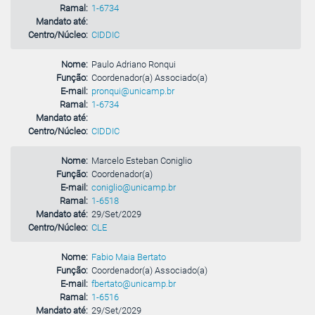
Ramal:
1-6734
Mandato até:
Centro/Núcleo:
CIDDIC
Nome:
Paulo Adriano Ronqui
Função:
Coordenador(a) Associado(a)
E-mail:
pronqui@unicamp.br
Ramal:
1-6734
Mandato até:
Centro/Núcleo:
CIDDIC
Nome:
Marcelo Esteban Coniglio
Função:
Coordenador(a)
E-mail:
coniglio@unicamp.br
Ramal:
1-6518
Mandato até:
29/Set/2029
Centro/Núcleo:
CLE
Nome:
Fabio Maia Bertato
Função:
Coordenador(a) Associado(a)
E-mail:
fbertato@unicamp.br
Ramal:
1-6516
Mandato até:
29/Set/2029