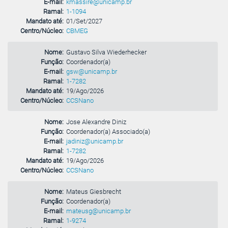
E-mail:
kmassire@unicamp.br
Ramal:
1-1094
Mandato até:
01/Set/2027
Centro/Núcleo:
CBMEG
Nome:
Gustavo Silva Wiederhecker
Função:
Coordenador(a)
E-mail:
gsw@unicamp.br
Ramal:
1-7282
Mandato até:
19/Ago/2026
Centro/Núcleo:
CCSNano
Nome:
Jose Alexandre Diniz
Função:
Coordenador(a) Associado(a)
E-mail:
jadiniz@unicamp.br
Ramal:
1-7282
Mandato até:
19/Ago/2026
Centro/Núcleo:
CCSNano
Nome:
Mateus Giesbrecht
Função:
Coordenador(a)
E-mail:
mateusg@unicamp.br
Ramal:
1-9274