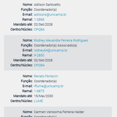
Nome:
Adilson Sartoratto
Função:
Coordenador(a)
E-mail:
adilsons@unicamp.br
Ramal:
1-2868
Mandato até:
02/Set/2028
Centro/Núcleo:
CPQBA
Nome:
Rodney Alexandre Ferreira Rodrigues
Função:
Coordenador(a) Associado(a)
E-mail:
rodney64@unicamp.br
Ramal:
9-2850
Mandato até:
02/Set/2028
Centro/Núcleo:
CPQBA
Nome:
Renato Ferracini
Função:
Coordenador(a)
E-mail:
rflume@unicamp.br
Ramal:
1-6875
Mandato até:
15/Mai/2030
Centro/Núcleo:
LUME
Nome:
Carmen Verissima Ferreira Halder
Função:
Coordenador(a)