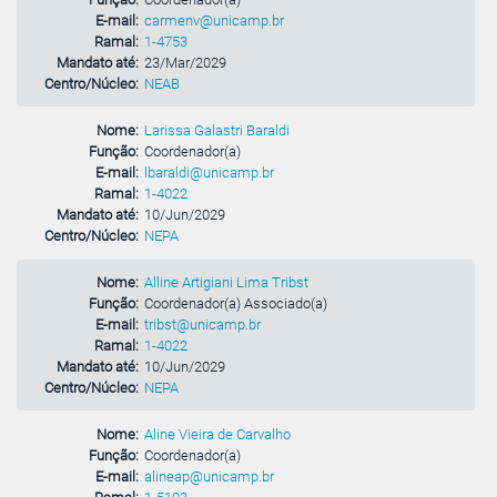
E-mail:
carmenv@unicamp.br
Ramal:
1-4753
Mandato até:
23/Mar/2029
Centro/Núcleo:
NEAB
Nome:
Larissa Galastri Baraldi
Função:
Coordenador(a)
E-mail:
lbaraldi@unicamp.br
Ramal:
1-4022
Mandato até:
10/Jun/2029
Centro/Núcleo:
NEPA
Nome:
Alline Artigiani Lima Tribst
Função:
Coordenador(a) Associado(a)
E-mail:
tribst@unicamp.br
Ramal:
1-4022
Mandato até:
10/Jun/2029
Centro/Núcleo:
NEPA
Nome:
Aline Vieira de Carvalho
Função:
Coordenador(a)
E-mail:
alineap@unicamp.br