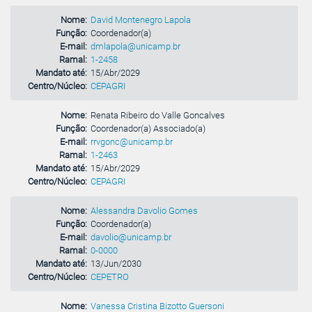
Nome:
David Montenegro Lapola
Função:
Coordenador(a)
E-mail:
dmlapola@unicamp.br
Ramal:
1-2458
Mandato até:
15/Abr/2029
Centro/Núcleo:
CEPAGRI
Nome:
Renata Ribeiro do Valle Goncalves
Função:
Coordenador(a) Associado(a)
E-mail:
rrvgonc@unicamp.br
Ramal:
1-2463
Mandato até:
15/Abr/2029
Centro/Núcleo:
CEPAGRI
Nome:
Alessandra Davolio Gomes
Função:
Coordenador(a)
E-mail:
davolio@unicamp.br
Ramal:
0-0000
Mandato até:
13/Jun/2030
Centro/Núcleo:
CEPETRO
Nome:
Vanessa Cristina Bizotto Guersoni