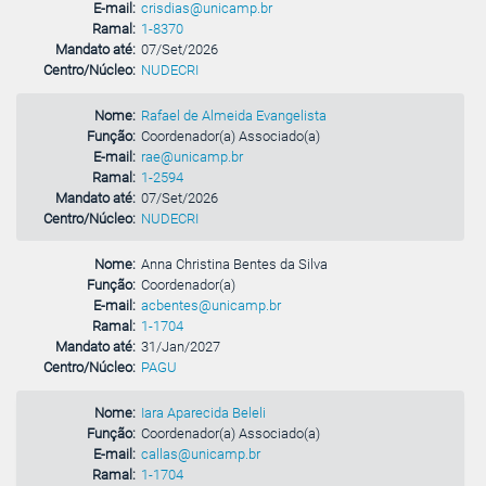
E-mail:
crisdias@unicamp.br
Ramal:
1-8370
Mandato até:
07/Set/2026
Centro/Núcleo:
NUDECRI
Nome:
Rafael de Almeida Evangelista
Função:
Coordenador(a) Associado(a)
E-mail:
rae@unicamp.br
Ramal:
1-2594
Mandato até:
07/Set/2026
Centro/Núcleo:
NUDECRI
Nome:
Anna Christina Bentes da Silva
Função:
Coordenador(a)
E-mail:
acbentes@unicamp.br
Ramal:
1-1704
Mandato até:
31/Jan/2027
Centro/Núcleo:
PAGU
Nome:
Iara Aparecida Beleli
Função:
Coordenador(a) Associado(a)
E-mail:
callas@unicamp.br
Ramal:
1-1704