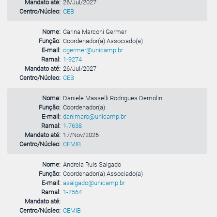
Mandato até:
26/Jul/2027
Centro/Núcleo:
CEB
Nome:
Carina Marconi Germer
Função:
Coordenador(a) Associado(a)
E-mail:
cgermer@unicamp.br
Ramal:
1-9274
Mandato até:
26/Jul/2027
Centro/Núcleo:
CEB
Nome:
Daniele Masselli Rodrigues Demolin
Função:
Coordenador(a)
E-mail:
danimaro@unicamp.br
Ramal:
1-7638
Mandato até:
17/Nov/2026
Centro/Núcleo:
CEMIB
Nome:
Andreia Ruis Salgado
Função:
Coordenador(a) Associado(a)
E-mail:
asalgado@unicamp.br
Ramal:
1-7564
Mandato até:
Centro/Núcleo:
CEMIB