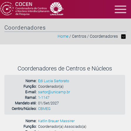
Coordenadores
Home
/ Centros
/ Coordenadores
Coordenadores de Centros e Núcleos
Nome:
Edi Lucia Sartorato
Função:
Coordenador(a)
E-mail:
sartor@unicamp.br
Ramal:
1-1147
Mandato até:
01/Set/2027
Centro/Núcleo:
CBMEG
Nome:
Katlin Brauer Massirer
Função:
Coordenador(a) Associado(a)