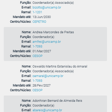
Função:
Coordenador(a) Associado(a)
E-mail:
bizotto@unicamp.br
Ramal:
1-1201
Mandato até:
13/Jun/2030
Centro/Núcleo:
CEPETRO
Nome:
Andrea Marcondes de Freitas
Função:
Coordenador(a)
E-mail:
amfrei@unicamp.br
Ramal:
1-7093
Mandato até:
01/Mar/2027
Centro/Núcleo:
CESOP
Nome:
Oswaldo Martins Estanislau do Amaral
Função:
Coordenador(a) Associado(a)
E-mail:
oamaral@unicamp.br
Ramal:
1-7093
Mandato até:
28/Fev/2027
Centro/Núcleo:
CESOP
Nome:
Adonhiran Bernard de Almeida Reis
Função:
Coordenador(a)
E-mail:
abareis@unicamp.br