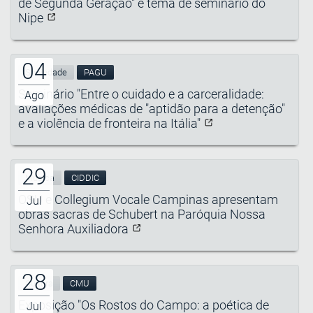
de Segunda Geração" é tema de seminário do
Nipe
04
Sociedade
PAGU
Seminário "Entre o cuidado e a carceralidade:
Ago
avaliações médicas de "aptidão para a detenção"
e a violência de fronteira na Itália"
29
Música
CIDDIC
OSU e Collegium Vocale Campinas apresentam
Jul
obras sacras de Schubert na Paróquia Nossa
Senhora Auxiliadora
28
Cultura
CMU
Exposição "Os Rostos do Campo: a poética de
Jul