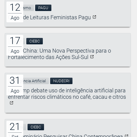
12
Feminismo
PAGU
Clube de Leituras Feministas Pagu
Ago
17
Cocen
CIEBC
Brasil-China: Uma Nova Perspectiva para o
Ago
Fortalecimento das Ações Sul-Sul
31
Inteligência Artificial
NUDECRI
Unicamp debate uso de inteligência artificial para
Ago
enfrentar riscos climáticos no café, cacau e citros
21
Cultura
CIEBC
10º Seminário Pesquisar China Contemporânea