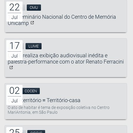
22
Cultura
CMU
12º Seminário Nacional do Centro de Memória
Jul
Unicamp
17
Teatro
LUME
LUME realiza exibição audiovisual inédita e
Jul
palestra-performance com o ator Renato Ferracini
02
Arte
COCEN
Casa-território ≡ Território-casa
Jul
O ato de habitar é tema de exposição coletiva no Centro
MariAntonia, em São Paulo
25