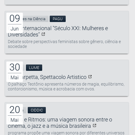
09
Mulheres na Ciência
PAGU
Ciclo internacional "Século XXI: Mulheres e
Jun
Diversidades"
Debate sobre perspectivas feministas sobre gênero, ciência e
sociedade
30
Teatro
LUME
La Scarpetta, Spettacolo Artistico
Mai
O palhaço Teotônio apresenta números de magia, equilibrismo,
contorcionismo, música e acrobacia com ovos.
20
Música
CIDDIC
Cenas e Ritmos: uma viagem sonora entre o
Mai
cinema, o jazz e a música brasileira
programa propõe uma viagem sonora por diferentes universos