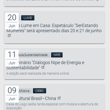
20
Teatro
LUME
Projeto Lume em Casa: Espetáculo "SerEstando
Jun
Mulheres" será apresentado dias 20 e 21 de junho
11
Agricultura,Sustentabilidade
NIPE
2ª seminário "Diálogos Nipe de Energia e
Jun
Sustentabilidade"
A edição será realizada de maneira online
09
Cultura,Música
CIEBC
Ano Cultural Brasil–China
Jun
Casa do Lago sedia tarde especial com música e abertura de
exposição