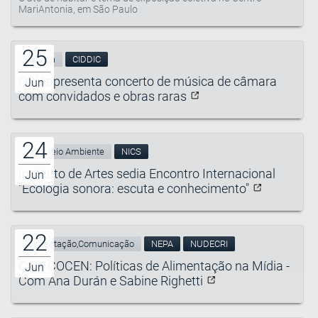
MariAntonia, em São Paulo
25
Música
CIDDIC
OSU apresenta concerto de música de câmara
Jun
com convidados e obras raras
24
Arte,Meio Ambiente
NICS
Instituto de Artes sedia Encontro Internacional
Jun
"Ecologia sonora: escuta e conhecimento"
22
Alimentação,Comunicação
NEPA
NUDECRI
Café COCEN: Políticas de Alimentação na Mídia -
Jun
Com Ana Durán e Sabine Righetti