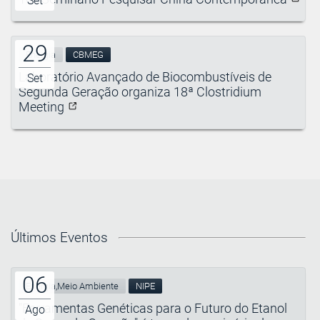
Set
29
Energia
CBMEG
Laboratório Avançado de Biocombustíveis de
Set
Segunda Geração organiza 18ª Clostridium
Meeting
Últimos Eventos
06
Energia,Meio Ambiente
NIPE
"Ferramentas Genéticas para o Futuro do Etanol
Ago