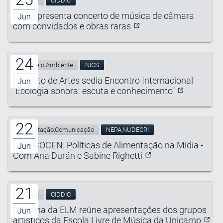
Música
CIDDIC
OSU apresenta concerto de música de câmara
Jun
com convidados e obras raras
24
Arte,Meio Ambiente
NICS
Instituto de Artes sedia Encontro Internacional
Jun
"Ecologia sonora: escuta e conhecimento"
22
Alimentação,Comunicação
NEPA,NUDECRI
Café COCEN: Políticas de Alimentação na Mídia -
Jun
Com Ana Durán e Sabine Righetti
21
Música
CIDDIC
Semana da ELM reúne apresentações dos grupos
Jun
artísticos da Escola Livre de Música da Unicamp