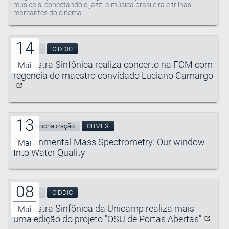
musicais, conectando o jazz, a música brasileira e trilhas
marcantes do cinema.
14
Música
CIDDIC
Orquestra Sinfônica realiza concerto na FCM com
Mai
regência do maestro convidado Luciano Camargo
13
Internacionalização
CBMEG
Environmental Mass Spectrometry: Our window
Mai
Into Water Quality
08
Música
CIDDIC
Orquestra Sinfônica da Unicamp realiza mais
Mai
uma edição do projeto "OSU de Portas Abertas"