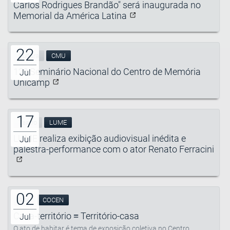
Carlos Rodrigues Brandão" será inaugurada no
Memorial da América Latina
22
Cultura
CMU
12º Seminário Nacional do Centro de Memória
Jul
Unicamp
17
Teatro
LUME
LUME realiza exibição audiovisual inédita e
Jul
palestra-performance com o ator Renato Ferracini
02
Arte
COCEN
Casa-território ≡ Território-casa
Jul
O ato de habitar é tema de exposição coletiva no Centro