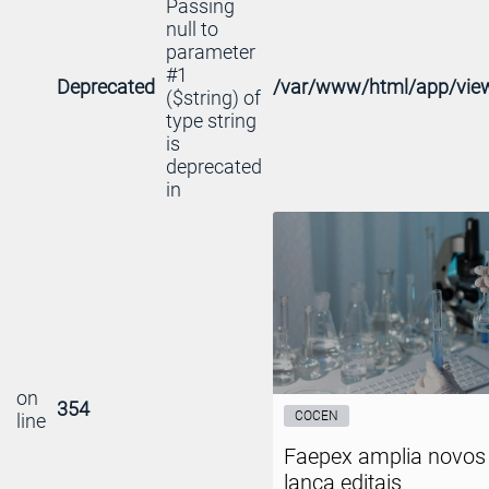
Passing
null to
parameter
#1
Deprecated
/var/www/html/app/view
($string) of
type string
is
deprecated
in
on
354
COCEN
line
Faepex amplia novos 
lança editais