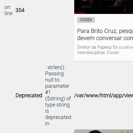
on
354
line
COCEN
Para Brito Cruz, pesq
devem conversar com
Diretor da Fapesp foi o con
Interdisciplinar Cocen
: strlen():
Passing
null to
parameter
#1
Deprecated
/var/www/html/app/view
($string) of
type string
is
deprecated
in