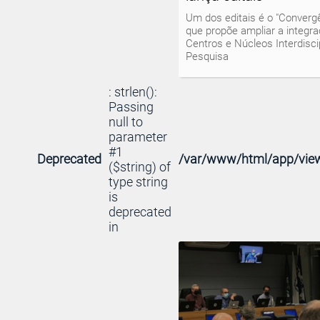
Um dos editais é o "Conver
que propõe ampliar a integra
Centros e Núcleos Interdisci
Pesquisa
: strlen():
Passing
null to
parameter
#1
Deprecated
/var/www/html/app/view
($string) of
type string
is
deprecated
in