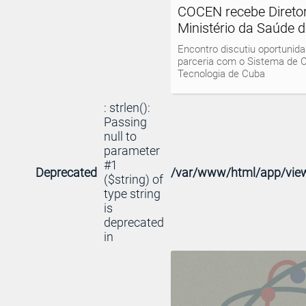
COCEN recebe Direto
Ministério da Saúde 
Encontro discutiu oportunid
parceria com o Sistema de C
Tecnologia de Cuba
: strlen():
Passing
null to
parameter
#1
Deprecated
/var/www/html/app/view
($string) of
type string
is
deprecated
in