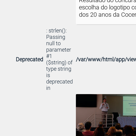
Resultado do concur
escolha do logotipo 
dos 20 anos da Coce
: strlen():
Passing
null to
parameter
#1
Deprecated
/var/www/html/app/view
($string) of
type string
is
deprecated
in