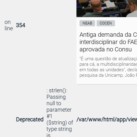
on
NEAB
COCEN
354
line
Antiga demanda da 
interdisciplinar do FA
aprovada no Consu
"É uma questão de atualizaç
para cá, a multidisciplinarid
em todas as unidades", decla
pesquisa da Unicamp, João
: strlen():
Passing
null to
parameter
#1
Deprecated
/var/www/html/app/view
($string) of
type string
is