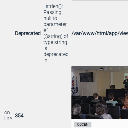
: strlen():
Passing
null to
parameter
#1
Deprecated
/var/www/html/app/view
($string) of
type string
is
deprecated
in
on
354
line
COCEN