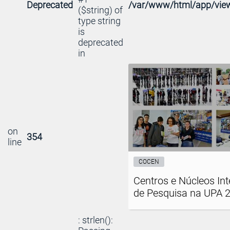
Deprecated
/var/www/html/app/view
($string) of
type string
is
deprecated
in
on
354
line
COCEN
Centros e Núcleos Int
de Pesquisa na UPA 
: strlen():