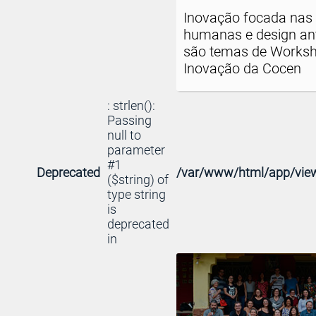
Inovação focada nas 
humanas e design an
são temas de Works
Inovação da Cocen
: strlen():
Passing
null to
parameter
#1
Deprecated
/var/www/html/app/view
($string) of
type string
is
deprecated
in