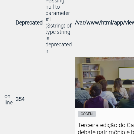
Passing
null to
parameter
#1
Deprecated
/var/www/html/app/view
($string) of
type string
is
deprecated
in
on
354
line
COCEN
Terceira edição do C
debate patrimônio e b