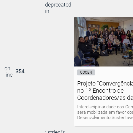
deprecated
in
on
354
COCEN
line
Projeto "Convergênci
no 1º Encontro de
Coordenadores/as d
Interdisciplinaridade dos Ce
será mobilizada em favor do
Desenvolvimento Sustentáv
: strlen():