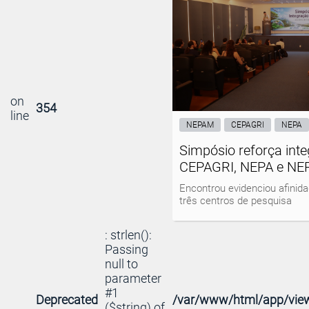
on
354
line
NEPAM
CEPAGRI
NEPA
Simpósio reforça inte
CEPAGRI, NEPA e N
Encontrou evidenciou afinida
três centros de pesquisa
: strlen():
Passing
null to
parameter
#1
Deprecated
/var/www/html/app/view
($string) of