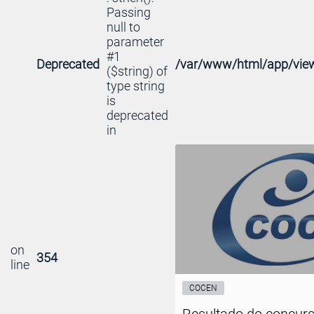
Passing
null to
parameter
#1
Deprecated
/var/www/html/app/view
($string) of
type string
is
deprecated
in
on
354
line
COCEN