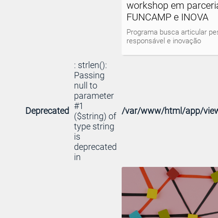
workshop em parcer
FUNCAMP e INOVA
Programa busca articular pe
responsável e inovação
: strlen():
Passing
null to
parameter
#1
Deprecated
/var/www/html/app/view
($string) of
type string
is
deprecated
in