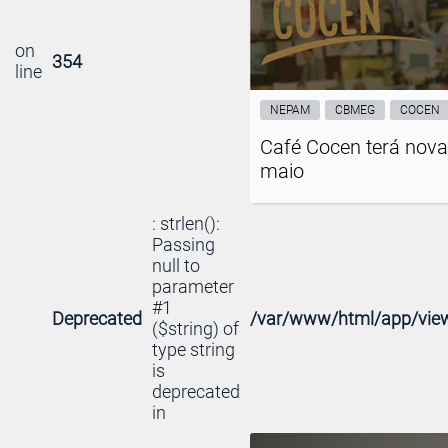
on
354
line
NEPAM
CBMEG
COCEN
Café Cocen terá nov
maio
: strlen():
Passing
null to
parameter
#1
Deprecated
/var/www/html/app/view
($string) of
type string
is
deprecated
in