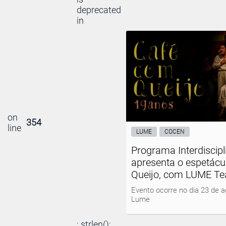
deprecated
in
on
354
line
LUME
COCEN
Programa Interdiscip
apresenta o espetác
Queijo, com LUME Te
Evento ocorre no dia 23 de a
Lume
: strlen():