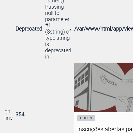
: strlen():
Passing
null to
parameter
#1
Deprecated
/var/www/html/app/view
($string) of
type string
is
deprecated
in
on
354
line
COCEN
Inscrições abertas pa