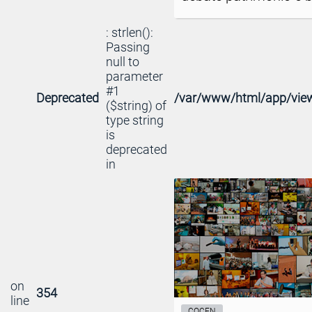
: strlen():
Passing
null to
parameter
#1
Deprecated
/var/www/html/app/view
($string) of
type string
is
deprecated
in
on
354
line
COCEN