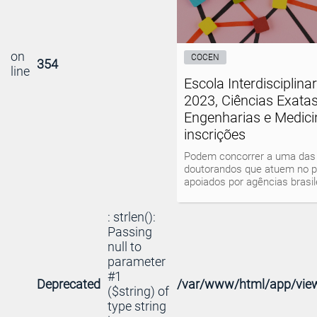
on
COCEN
354
line
Escola Interdisciplin
2023, Ciências Exatas
Engenharias e Medici
inscrições
Podem concorrer a uma das 
doutorandos que atuem no p
apoiados por agências brasi
: strlen():
Passing
null to
parameter
#1
Deprecated
/var/www/html/app/view
($string) of
type string