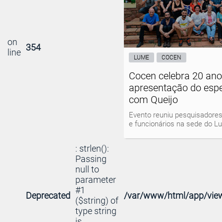
on
354
line
LUME
COCEN
Cocen celebra 20 an
apresentação do espe
com Queijo
Evento reuniu pesquisadores
e funcionários na sede do 
: strlen():
Passing
null to
parameter
#1
Deprecated
/var/www/html/app/view
($string) of
type string
is