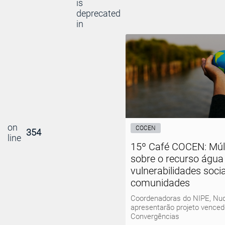
is
deprecated
in
on
COCEN
354
line
15º Café COCEN: Múlt
sobre o recurso água
vulnerabilidades soci
comunidades
Coordenadoras do NIPE, Nud
apresentarão projeto vencedo
Convergências