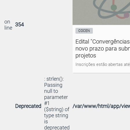
on
354
line
COCEN
Edital "Convergência
novo prazo para sub
projetos
Inscrições estão abertas até 
: strlen():
Passing
null to
parameter
#1
Deprecated
/var/www/html/app/view
($string) of
type string
is
deprecated