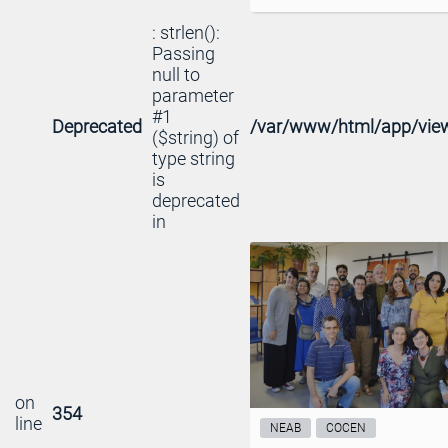
: strlen():
Passing
null to
parameter
#1
Deprecated
/var/www/html/app/view
($string) of
type string
is
deprecated
in
on
354
line
NEAB
COCEN