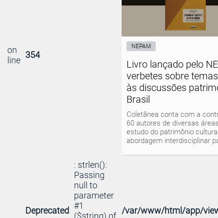
NEPAM
on
354
line
Livro lançado pelo N
verbetes sobre temas
às discussões patrim
Brasil
Coletânea conta com a contr
60 autores de diversas área
estudo do patrimônio cultura
abordagem interdisciplinar p
: strlen():
Passing
null to
parameter
#1
Deprecated
/var/www/html/app/view
($string) of