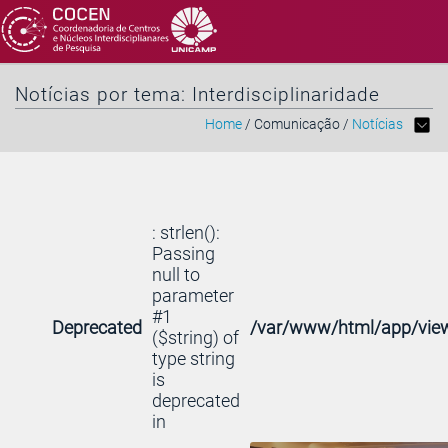
Notícias por tema: Interdisciplinaridade
Home
/ Comunicação /
Notícias
: strlen():
Passing
null to
parameter
#1
Deprecated
/var/www/html/app/view
($string) of
type string
is
deprecated
in