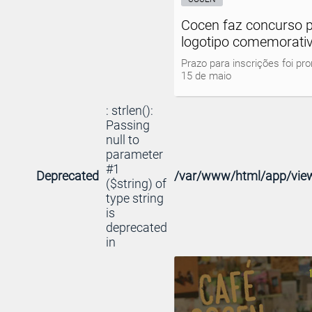
Cocen faz concurso p
logotipo comemorati
Prazo para inscrições foi pro
15 de maio
: strlen():
Passing
null to
parameter
#1
Deprecated
/var/www/html/app/view
($string) of
type string
is
deprecated
in