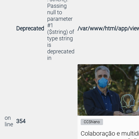
Passing
null to
parameter
#1
Deprecated
/var/www/html/app/view
($string) of
type string
is
deprecated
in
on
354
CCSNano
line
Colaboração e multidi