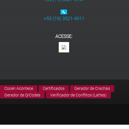
+55 (19) 3521-4911
ACESSE:
Cocen Acontece
Certificados
Gerador de Crachás
Gerador de QrCodes
Verificador de Conflitos (Lattes)
© Copyright Cocen. Todos os direitos reservados.