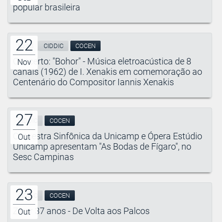
popular brasileira
22
NEAB
CIDDIC
COCEN
Concerto: "Bohor" - Música eletroacústica de 8
Nov
canais (1962) de I. Xenakis em comemoração ao
Centenário do Compositor Iannis Xenakis
27
CIDDIC
COCEN
Orquestra Sinfônica da Unicamp e Ópera Estúdio
Out
Unicamp apresentam "As Bodas de Fígaro", no
Sesc Campinas
23
CIDDIC
COCEN
Zíper 37 anos - De Volta aos Palcos
Out