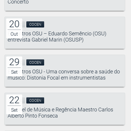
Concerto
20
CIDDIC
COCEN
Encontros OSU – Eduardo Semêncio (OSU)
Out
entrevista Gabriel Marin (OSUSP)
29
CIDDIC
COCEN
Encontros OSU - Uma conversa sobre a saúde do
Set
músico: Distonia Focal em instrumentistas
22
CIDDIC
COCEN
II Painel de Música e Regência Maestro Carlos
Set
Alberto Pinto Fonseca