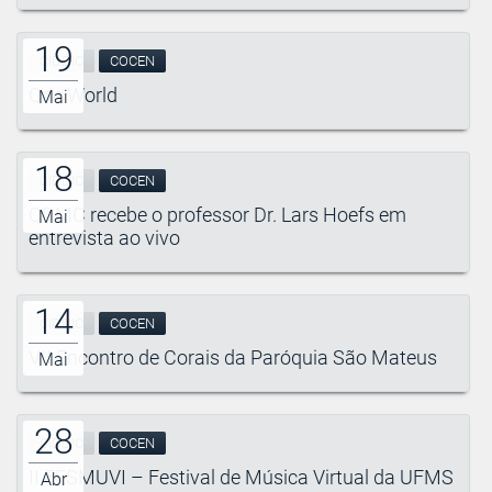
19
CIDDIC
COCEN
One World
Mai
18
CIDDIC
COCEN
CDMC recebe o professor Dr. Lars Hoefs em
Mai
entrevista ao vivo
14
CIDDIC
COCEN
VII Encontro de Corais da Paróquia São Mateus
Mai
28
CIDDIC
COCEN
II FESMUVI – Festival de Música Virtual da UFMS
Abr