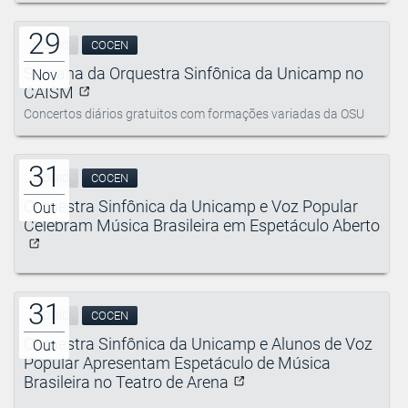
29
CIDDIC
COCEN
Semana da Orquestra Sinfônica da Unicamp no
Nov
CAISM
Concertos diários gratuitos com formações variadas da OSU
31
CIDDIC
COCEN
Orquestra Sinfônica da Unicamp e Voz Popular
Out
Celebram Música Brasileira em Espetáculo Aberto
31
CIDDIC
COCEN
Orquestra Sinfônica da Unicamp e Alunos de Voz
Out
Popular Apresentam Espetáculo de Música
Brasileira no Teatro de Arena