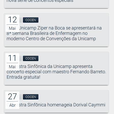
nova série de concertos especiais
12
CIDDIC
COCEN
Coral Unicamp Zíper na Boca se apresentará na
Mai
8ª Semana Brasileira de Enfermagem no
moderno Centro de Convenções da Unicamp
11
CIDDIC
COCEN
Orquestra Sinfônica da Unicamp apresenta
Mai
concerto especial com maestro Fernando Barreto.
Entrada gratuita!
27
CIDDIC
COCEN
Orquestra Sinfônica homenageia Dorival Caymmi
Abr