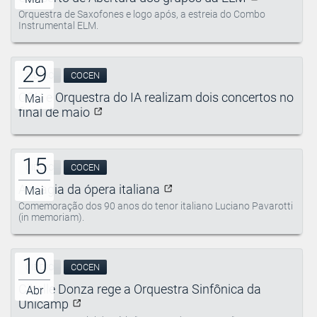
Orquestra de Saxofones e logo após, a estreia do Combo
Instrumental ELM.
29
CIDDIC
COCEN
OSU e Orquestra do IA realizam dois concertos no
Mai
final de maio
15
CIDDIC
COCEN
A magia da ópera italiana
Mai
Comemoração dos 90 anos do tenor italiano Luciano Pavarotti
(in memoriam).
10
CIDDIC
COCEN
Cibelle Donza rege a Orquestra Sinfônica da
Abr
Unicamp