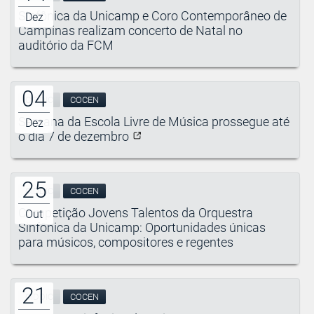
Sinfônica da Unicamp e Coro Contemporâneo de
Dez
Campinas realizam concerto de Natal no
auditório da FCM
04
CIDDIC
COCEN
Semana da Escola Livre de Música prossegue até
Dez
o dia 7 de dezembro
25
CIDDIC
COCEN
Competição Jovens Talentos da Orquestra
Out
Sinfônica da Unicamp: Oportunidades únicas
para músicos, compositores e regentes
21
CIDDIC
COCEN