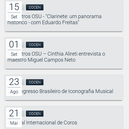
15
CIDDIC
COCEN
Encontros OSU - "Clarinete: um panorama
Set
histórico - com Eduardo Freitas"
01
CIDDIC
COCEN
Encontros OSU – Cinthia Alireti entrevista o
Set
maestro Miguel Campos Neto
23
CIDDIC
COCEN
6º Congresso Brasileiro de Iconografia Musical
Ago
21
CIDDIC
COCEN
Festival Internacional de Coros
Mai