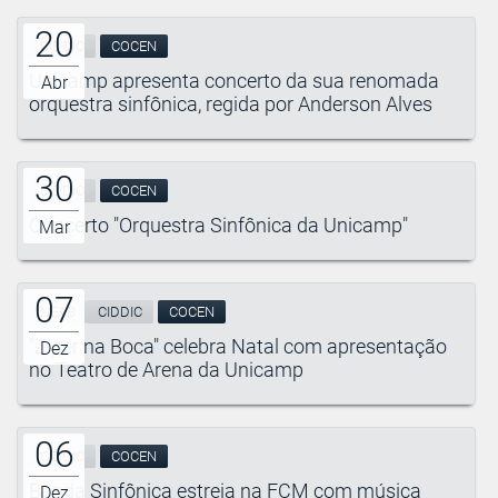
20
CIDDIC
COCEN
Unicamp apresenta concerto da sua renomada
Abr
orquestra sinfônica, regida por Anderson Alves
30
CIDDIC
COCEN
Concerto "Orquestra Sinfônica da Unicamp"
Mar
07
NEAB
CIDDIC
COCEN
"Zíper na Boca" celebra Natal com apresentação
Dez
no Teatro de Arena da Unicamp
06
CIDDIC
COCEN
Banda Sinfônica estreia na FCM com música
Dez