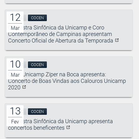
12
CIDDIC
COCEN
Orquestra Sinfônica da Unicamp e Coro
Mar
Contemporâneo de Campinas apresentam
Concerto Oficial de Abertura da Temporada
10
CIDDIC
COCEN
Coral Unicamp Zíper na Boca apresenta:
Mar
Concerto de Boas Vindas aos Calouros Unicamp
2020
13
CIDDIC
COCEN
Orquestra Sinfônica da Unicamp apresenta
Fev
concertos beneficentes