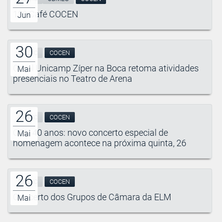
12º Café COCEN
Jun
30
CIDDIC
COCEN
Coral Unicamp Zíper na Boca retoma atividades
Mai
presenciais no Teatro de Arena
26
CIDDIC
COCEN
OSU 40 anos: novo concerto especial de
Mai
homenagem acontece na próxima quinta, 26
26
CIDDIC
COCEN
Concerto dos Grupos de Câmara da ELM
Mai