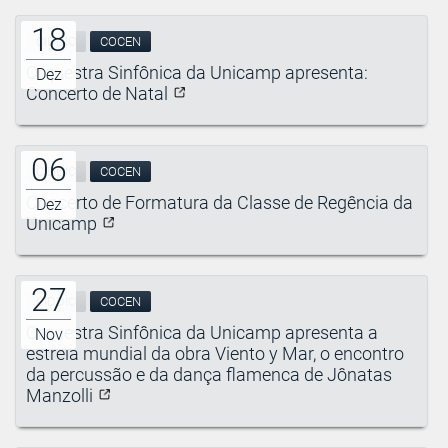
18
CIDDIC
COCEN
Orquestra Sinfônica da Unicamp apresenta:
Dez
Concerto de Natal
06
CIDDIC
COCEN
Concerto de Formatura da Classe de Regência da
Dez
Unicamp
27
CIDDIC
COCEN
Orquestra Sinfônica da Unicamp apresenta a
Nov
estreia mundial da obra Viento y Mar, o encontro
da percussão e da dança flamenca de Jônatas
Manzolli