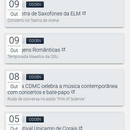
09
CIDDIC
COCEN
Orquestra de Saxofones da ELM
Out
Concerto no Teatro de Arena
09
CIDDIC
COCEN
Paisagens Românticas
Out
Temporada Maestra da OSU
08
CIDDIC
COCEN
Mostra CDMC celebra a música contemporânea
Out
com concertos e bate-papo
Roda de conversa no estilo "Pint of Science"
05
CIDDIC
COCEN
XX Festival Unicamp de Corais
Out