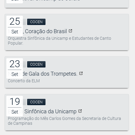
25
CIDDIC
COCEN
Milton, Coração do Brasil
Set
Orquestra Sinfônica da Unicamp e Estudantes de Canto
Popular.
23
CIDDIC
COCEN
Noite de Gala dos Trompetes.
Set
Concerto da ELM
19
CIDDIC
COCEN
Banda Sinfônica da Unicamp
Set
Programação do Mês Carlos Gomes da Secretaria de Cultura
de Campinas