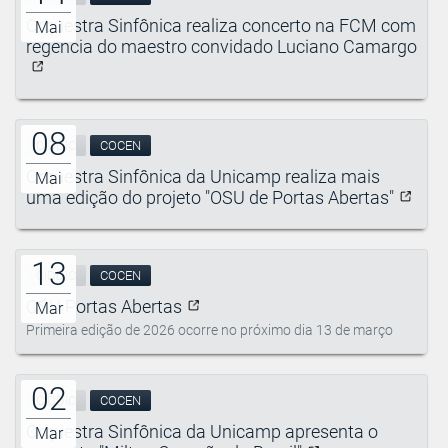
Orquestra Sinfônica realiza concerto na FCM com
Mai
regência do maestro convidado Luciano Camargo
08
CIDDIC
COCEN
Orquestra Sinfônica da Unicamp realiza mais
Mai
uma edição do projeto "OSU de Portas Abertas"
13
CIDDIC
COCEN
OSU Portas Abertas
Mar
Primeira edição de 2026 ocorre no próximo dia 13 de março
02
CIDDIC
COCEN
Orquestra Sinfônica da Unicamp apresenta o
Mar