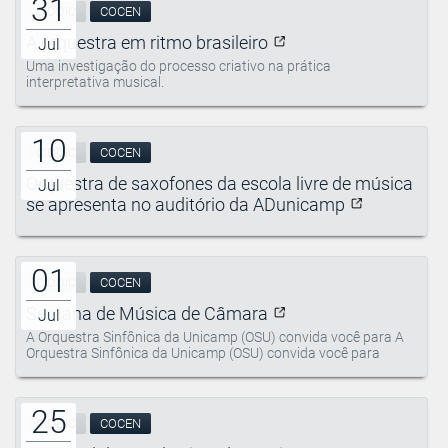
31
CIDDIC
COCEN
A orquestra em ritmo brasileiro
Jul
Uma investigação do processo criativo na prática
interpretativa musical.
10
CIDDIC
COCEN
Orquestra de saxofones da escola livre de música
Jul
se apresenta no auditório da ADunicamp
01
CIDDIC
COCEN
Semana de Música de Câmara
Jul
A Orquestra Sinfônica da Unicamp (OSU) convida você para A
Orquestra Sinfônica da Unicamp (OSU) convida você para
25
CIDDIC
COCEN