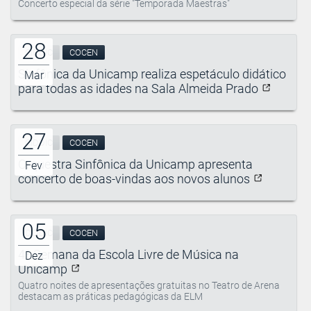
Concerto especial da série "Temporada Maestras"
28
CIDDIC
COCEN
Sinfônica da Unicamp realiza espetáculo didático
Mar
para todas as idades na Sala Almeida Prado
27
CIDDIC
COCEN
Orquestra Sinfônica da Unicamp apresenta
Fev
concerto de boas-vindas aos novos alunos
05
CIDDIC
COCEN
4ª Semana da Escola Livre de Música na
Dez
Unicamp
Quatro noites de apresentações gratuitas no Teatro de Arena
destacam as práticas pedagógicas da ELM