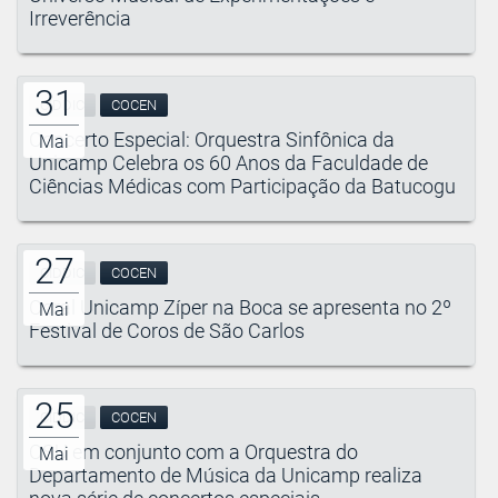
Irreverência
31
CIDDIC
COCEN
Concerto Especial: Orquestra Sinfônica da
Mai
Unicamp Celebra os 60 Anos da Faculdade de
Ciências Médicas com Participação da Batucogu
27
CIDDIC
COCEN
Coral Unicamp Zíper na Boca se apresenta no 2º
Mai
Festival de Coros de São Carlos
25
CIDDIC
COCEN
OSU em conjunto com a Orquestra do
Mai
Departamento de Música da Unicamp realiza