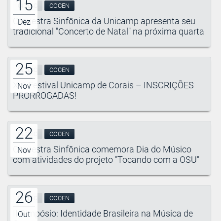
15
CIDDIC
COCEN
Orquestra Sinfônica da Unicamp apresenta seu
Dez
tradicional "Concerto de Natal" na próxima quarta
25
CIDDIC
COCEN
XVI Festival Unicamp de Corais – INSCRIÇÕES
Nov
PRORROGADAS!
22
CIDDIC
COCEN
Orquestra Sinfônica comemora Dia do Músico
Nov
com atividades do projeto "Tocando com a OSU"
26
CIDDIC
COCEN
II Simpósio: Identidade Brasileira na Música de
Out