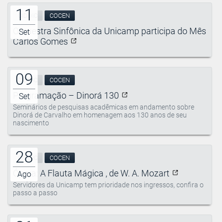
11
CIDDIC
COCEN
Orquestra Sinfônica da Unicamp participa do Mês
Set
Carlos Gomes
09
CIDDIC
COCEN
Programação – Dinorá 130
Set
Seminários de pesquisas acadêmicas em andamento sobre
Dinorá de Carvalho em homenagem aos 130 anos de seu
nascimento
28
CIDDIC
COCEN
Ópera: A Flauta Mágica , de W. A. Mozart
Ago
Servidores da Unicamp tem prioridade nos ingressos, confira o
passo a passo