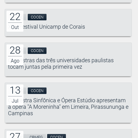
22
CIDDIC
COCEN
XVII Festival Unicamp de Corais
Out
28
CIDDIC
COCEN
Orquestras das três universidades paulistas
Ago
tocam juntas pela primeira vez
13
CIDDIC
COCEN
Orquestra Sinfônica e Ópera Estúdio apresentam
Jul
a ópera "A Moreninha" em Limeira, Pirassununga e
Campinas
27
CIDDIC
CBMEG
COCEN