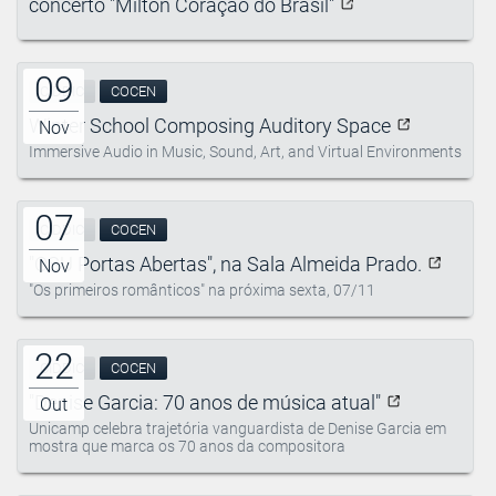
concerto "Milton Coração do Brasil"
09
CIDDIC
COCEN
Winter School Composing Auditory Space
Nov
Immersive Audio in Music, Sound, Art, and Virtual Environments
07
CIDDIC
COCEN
"OSU Portas Abertas", na Sala Almeida Prado.
Nov
"Os primeiros românticos" na próxima sexta, 07/11
22
CIDDIC
COCEN
"Denise Garcia: 70 anos de música atual"
Out
Unicamp celebra trajetória vanguardista de Denise Garcia em
mostra que marca os 70 anos da compositora