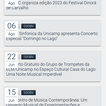
CIDIDIC organiza edição 2023 do Festival Dinorá
Ago
de Carvalho
06
CIDDIC
COCEN
Banda Sinfonica da Unicamp apresenta Concerto
Ago
Especial "Domingo no Lago"
22
CIDDIC
COCEN
Concerto Gratuito do Grupo de Trompetes da
Jun
ELM/Unicamp no Espaço Cultural Casa do Lago:
Uma Noite Musical Imperdível
15
CIDDIC
COCEN
III Encontro de Música Contemporânea: Um
Jun
Universo Musical de Experimentações e