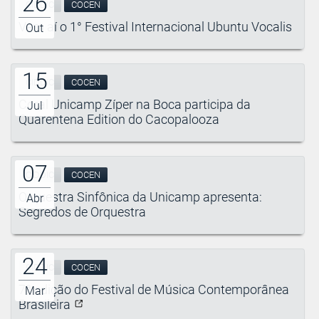
26
CIDDIC
COCEN
Vem aí o 1° Festival Internacional Ubuntu Vocalis
Out
15
CIDDIC
COCEN
Coral Unicamp Zíper na Boca participa da
Jul
Quarentena Edition do Cacopalooza
07
CIDDIC
COCEN
Orquestra Sinfônica da Unicamp apresenta:
Abr
Segredos de Orquestra
24
CIDDIC
COCEN
7ª edição do Festival de Música Contemporânea
Mar
Brasileira