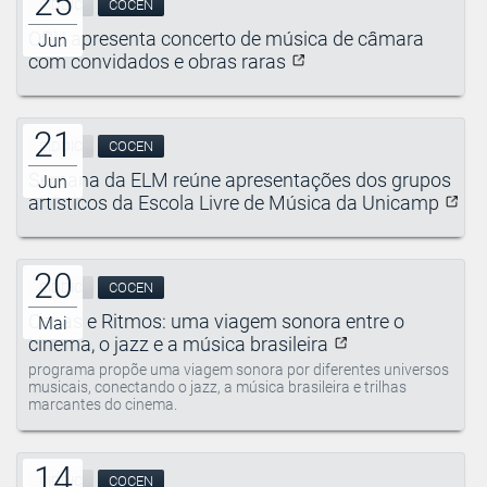
25
CIDDIC
COCEN
OSU apresenta concerto de música de câmara
Jun
com convidados e obras raras
21
CIDDIC
COCEN
Semana da ELM reúne apresentações dos grupos
Jun
artísticos da Escola Livre de Música da Unicamp
20
CIDDIC
COCEN
Cenas e Ritmos: uma viagem sonora entre o
Mai
cinema, o jazz e a música brasileira
programa propõe uma viagem sonora por diferentes universos
musicais, conectando o jazz, a música brasileira e trilhas
marcantes do cinema.
14
CIDDIC
COCEN