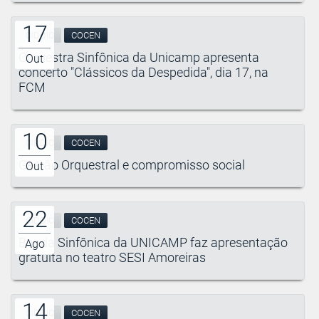
17
CIDDIC
COCEN
Orquestra Sinfônica da Unicamp apresenta
Out
concerto "Clássicos da Despedida", dia 17, na
FCM
10
CIDDIC
COCEN
Gestão Orquestral e compromisso social
Out
22
CIDDIC
COCEN
Banda Sinfônica da UNICAMP faz apresentação
Ago
gratuita no teatro SESI Amoreiras
14
CIDDIC
COCEN