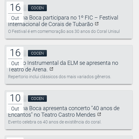
16
CIDDIC
COCEN
Zíper na Boca participara no 1º FIC – Festival
Out
Internacional de Corais de Tubarão
O Festival é em comemoração aos 30 anos do Coral Unisul
16
CIDDIC
COCEN
Combo Instrumental da ELM se apresenta no
Out
Teatro de Arena.
Repertorio inclui clássicos dos mais variados gêneros.
10
CIDDIC
COCEN
Zíper na Boca apresenta concerto "40 anos de
Out
Encantos" no Teatro Castro Mendes
Evento celebra os 40 anos de existência do coral.