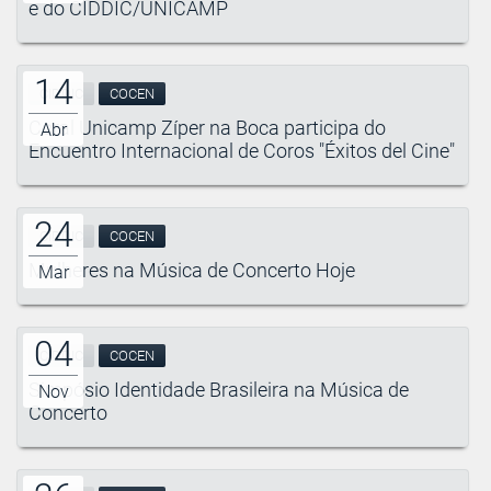
e do CIDDIC/UNICAMP
14
CIDDIC
COCEN
Coral Unicamp Zíper na Boca participa do
Abr
Encuentro Internacional de Coros "Éxitos del Cine"
24
CIDDIC
COCEN
Mulheres na Música de Concerto Hoje
Mar
04
CIDDIC
COCEN
Simpósio Identidade Brasileira na Música de
Nov
Concerto