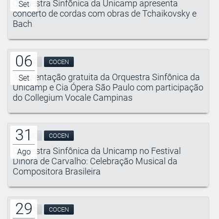
Orquestra Sinfônica da Unicamp apresenta
Set
concerto de cordas com obras de Tchaikovsky e
Bach
06
CIDDIC
COCEN
Apresentação gratuita da Orquestra Sinfônica da
Set
Unicamp e Cia Ópera São Paulo com participação
do Collegium Vocale Campinas
31
CIDDIC
COCEN
Orquestra Sinfônica da Unicamp no Festival
Ago
Dinorá de Carvalho: Celebração Musical da
Compositora Brasileira
29
CIDDIC
COCEN