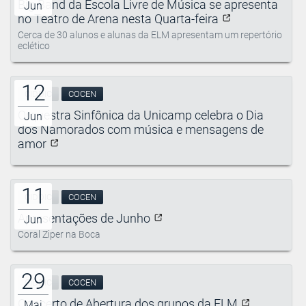
Big Band da Escola Livre de Música se apresenta
Jun
no Teatro de Arena nesta Quarta-feira
Cerca de 30 alunos e alunas da ELM apresentam um repertório
eclético
12
CIDDIC
COCEN
Orquestra Sinfônica da Unicamp celebra o Dia
Jun
dos Namorados com música e mensagens de
amor
11
CIDDIC
COCEN
Apresentações de Junho
Jun
Coral Ziper na Boca
29
CIDDIC
COCEN
Concerto de Abertura dos grupos da ELM
Mai