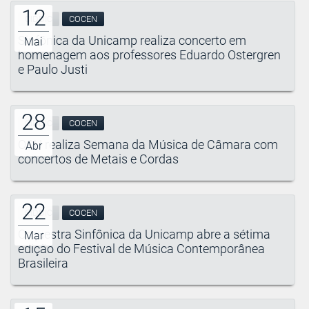
12
CIDDIC
COCEN
Sinfônica da Unicamp realiza concerto em
Mai
homenagem aos professores Eduardo Ostergren
e Paulo Justi
28
CIDDIC
COCEN
OSU realiza Semana da Música de Câmara com
Abr
concertos de Metais e Cordas
22
CIDDIC
COCEN
Orquestra Sinfônica da Unicamp abre a sétima
Mar
edição do Festival de Música Contemporânea
Brasileira