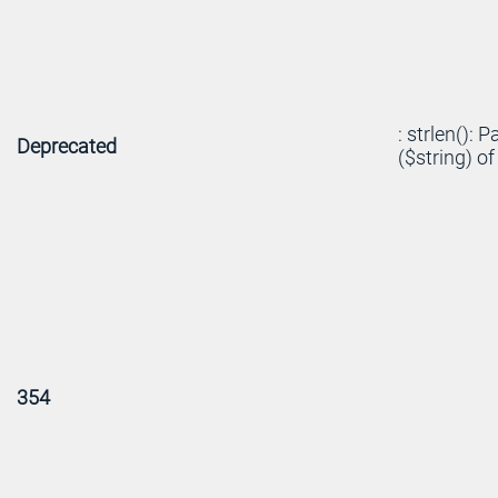
: strlen(): 
Deprecated
($string) of
354