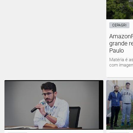
CEPAGRI
AmazonF
grande r
Paulo
Matéria é a
com imagens