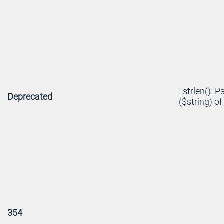
: strlen(): 
Deprecated
($string) of
354