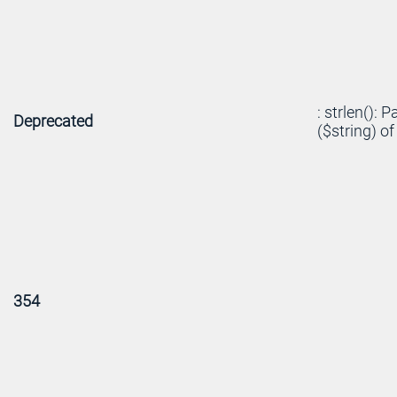
: strlen(): 
Deprecated
($string) of
354