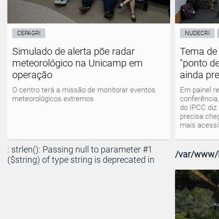
CEPAGRI
NUDECRI
Simulado de alerta põe radar
Tema de 
meteorológico na Unicamp em
"ponto d
operação
ainda pr
O centro terá a missão de monitorar eventos
Em painel r
meteorológicos extremos
conferência,
do IPCC diz
precisa che
mais acessív
: strlen(): Passing null to parameter #1
/var/www/h
($string) of type string is deprecated in