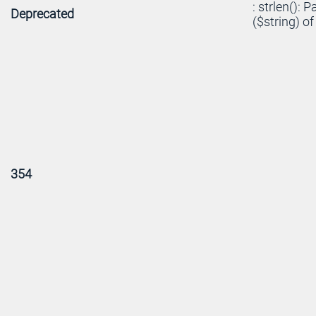
: strlen(): 
Deprecated
($string) of
354