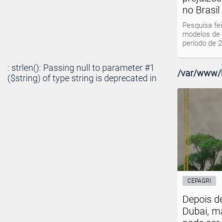
no Brasil
Pesquisa fe
modelos de 
período de 
: strlen(): Passing null to parameter #1
/var/www/h
($string) of type string is deprecated in
CEPAGRI
Depois d
Dubai, 