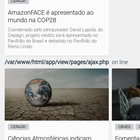
CEPAGRI
AmazonFACE é apresentado ao
mundo na COP28
Coordenado pelo pesquisador David Lapola, do
Cepagri, projeto inédito será apresentado no
Pavilhão do Brasil e debatido no Pavilhão do
Reino Unido
/var/www/html/app/view/pages/ajax.php
on line
CEPAGRI
CBMEG
Ciências Atmosféricas indicam
Fomentan