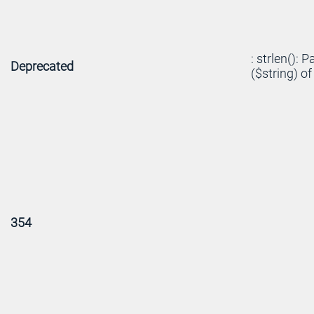
: strlen(): 
Deprecated
($string) of
354