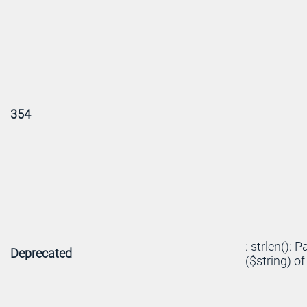
354
: strlen(): 
Deprecated
($string) of