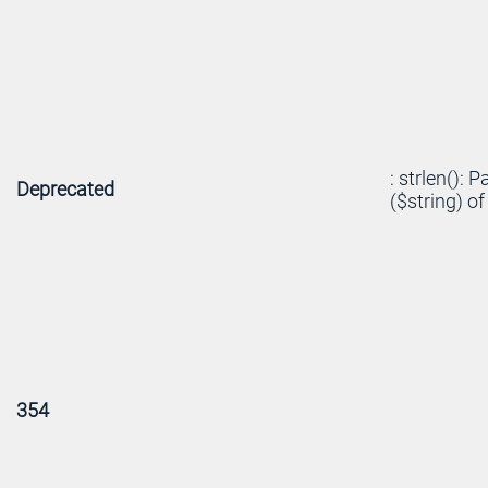
: strlen(): 
Deprecated
($string) of
354