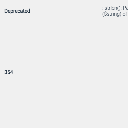
: strlen(): 
Deprecated
($string) of
354