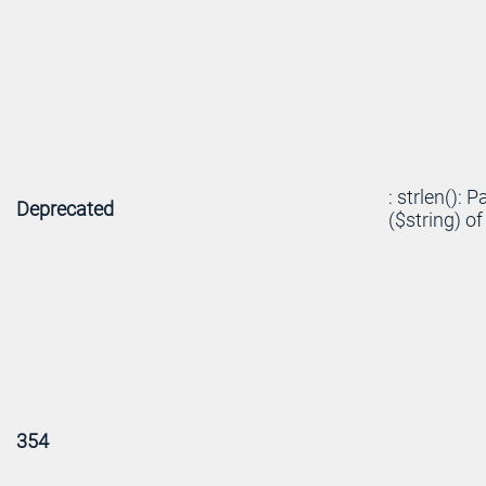
: strlen(): 
Deprecated
($string) of
354