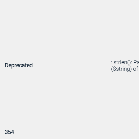
: strlen(): 
Deprecated
($string) of
354