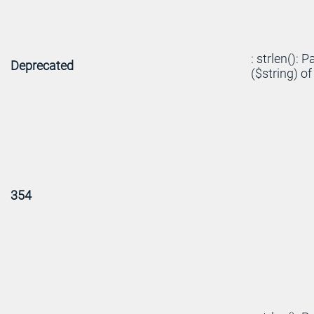
: strlen(): 
Deprecated
($string) of
354