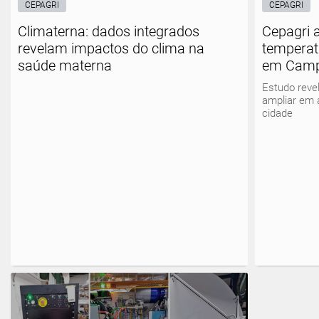
CEPAGRI
CEPAGRI
Climaterna: dados integrados
Cepagri 
revelam impactos do clima na
temperat
saúde materna
em Camp
Estudo reve
ampliar em 
cidade