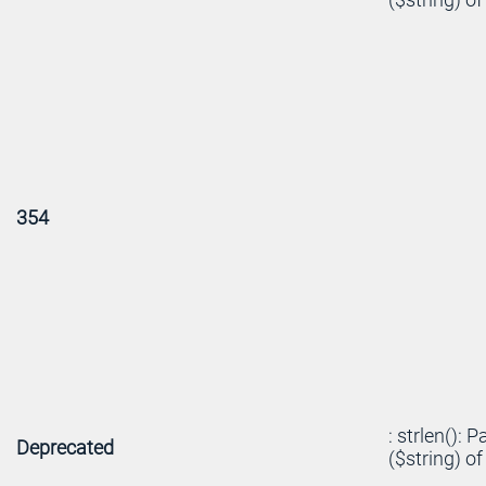
354
: strlen(): 
Deprecated
($string) of