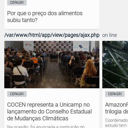
CEPAGRI
Por que o preço dos alimentos
subiu tanto?
/var/www/html/app/view/pages/ajax.php
on line
CEPAGRI
CEPAGRI
COCEN representa a Unicamp no
AmazonF
lançamento do Conselho Estadual
trilogia 
de Mudanças Climáticas
Coordenado 
estudo tem 
Na ocasião, foi anunciada a instituição do