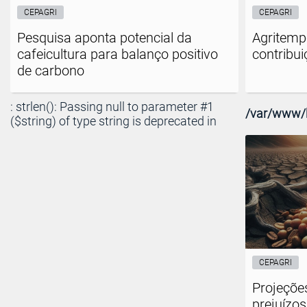
CEPAGRI
CEPAGRI
Pesquisa aponta potencial da
Agritemp
cafeicultura para balanço positivo
contribui
de carbono
: strlen(): Passing null to parameter #1
/var/www/h
($string) of type string is deprecated in
CEPAGRI
Projeçõe
prejuízo