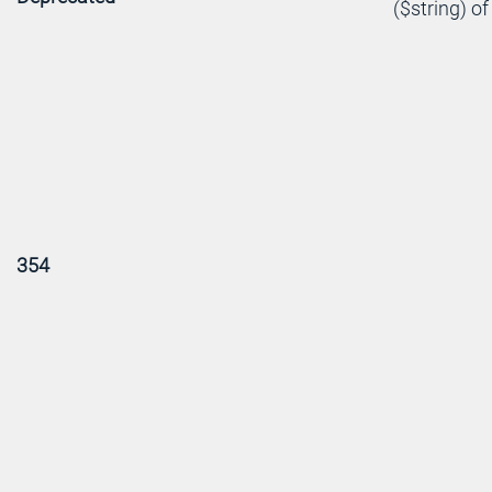
($string) of
354