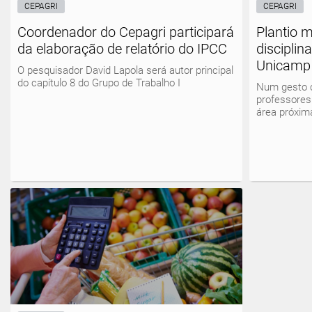
CEPAGRI
CEPAGRI
Coordenador do Cepagri participará
Plantio 
da elaboração de relatório do IPCC
disciplin
Unicamp
O pesquisador David Lapola será autor principal
do capítulo 8 do Grupo de Trabalho I
Num gesto c
professores
área próxim