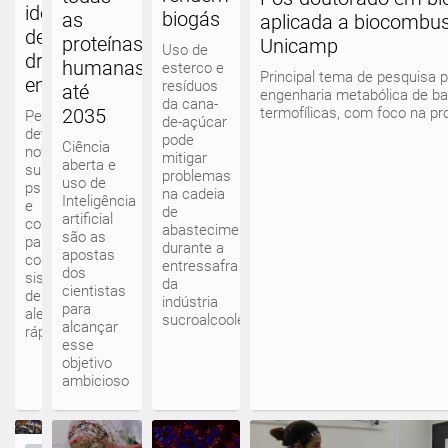
identificação
biogás
as
aplicada a biocombus
de
proteínas
Unicamp
Uso de
drogas
humanas
esterco e
Principal tema de pesquisa p
emergentes
resíduos
até
engenharia metabólica de ba
da cana-
termofílicas, com foco na pr
2035
Pesquisadores
de-açúcar
detectam
pode
Ciência
novas
mitigar
aberta e
substâncias
problemas
uso de
psicoativas
na cadeia
Inteligência
e
de
artificial
contribuem
abastecimento
são as
para
durante a
apostas
consolidar
entressafra
dos
sistema
da
cientistas
de
indústria
para
alerta
sucroalcooleira
alcançar
rápido
esse
objetivo
ambicioso