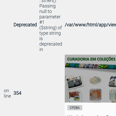
: strlen():
Passing
null to
parameter
#1
Deprecated
/var/www/html/app/view
($string) of
type string
is
deprecated
in
on
354
line
CPQBA