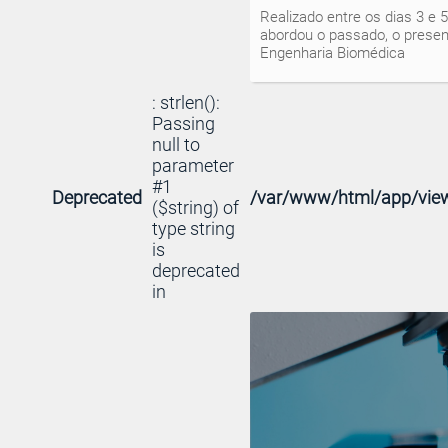
Realizado entre os dias 3 e 
abordou o passado, o presen
Engenharia Biomédica
: strlen():
Passing
null to
parameter
#1
Deprecated
/var/www/html/app/view
($string) of
type string
is
deprecated
in