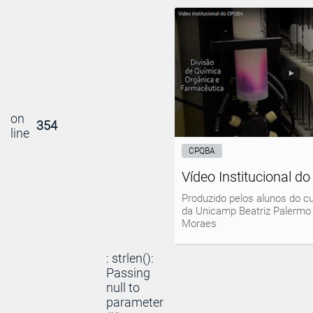
on
354
line
CPQBA
Vídeo Institucional 
Produzido pelos alunos do cu
da Unicamp Beatriz Palermo
Moraes
: strlen():
Passing
null to
parameter