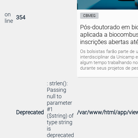
on
CBMEG
354
line
Pós-doutorado em bio
aplicada a biocombust
inscrições abertas at
Os bolsistas farão parte de
interdisciplinar da Unicamp 
algum tempo trabalhando no
durante seus projetos de pe
: strlen():
Passing
null to
parameter
#1
Deprecated
/var/www/html/app/view
($string) of
type string
is
deprecated