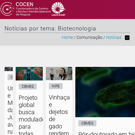
Notícias por tema: Biotecnologia
Home
/ Comunicação /
Notícias
CPQBA
NIPE
CBMEG
Unicamp
e
Vinhaça
Projeto
Ministério
e
global
da
dejetos
busca
Justiça
de
moduladores
avançam
CBMEG
gado
para
na
rendem
todas
Pós-doutorado em bio