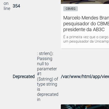
on
354
line
CBMEG
Marcelo Mendes Bran
pesquisador do CBMEG
presidente da AB3C
É a primeira vez que o carg
um pesquisador da Unicamp
: strlen():
Passing
null to
parameter
#1
Deprecated
/var/www/html/app/view
($string) of
type string
is
deprecated
in