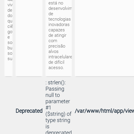
está no
vivo,
desenvolvimento
dentro
de
do
tecnologias
qual
inovadoras
ciência,
capazes
governo
de atingir
e
com
sociedade
precisão
buscam
alvos
soluções
intracelulares
sustentáveis
de difícil
acesso.
: strlen():
Passing
null to
parameter
#1
Deprecated
/var/www/html/app/view
($string) of
type string
is
deprecated