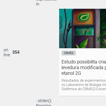
in
on
354
CBMEG
line
Estudo possibilita cri
levedura modificada 
etanol 2G
Resultados de experimentos
no Laboratório de Biologia In
Sistêmica do CBMEG/Cocen
: strlen():
Passing