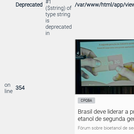
#1
Deprecated
/var/www/html/app/view
($string) of
type string
is
deprecated
in
on
354
line
CPQBA
Brasil deve liderar a
etanol de segunda ge
Fórum sobre bioetanol de s