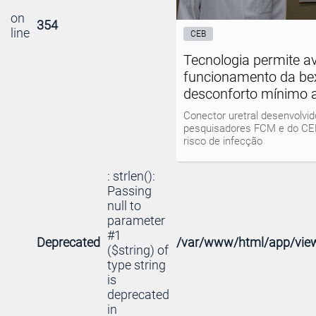
on
354
line
CEB
Tecnologia permite av
funcionamento da be
desconforto mínimo a
Conector uretral desenvolvid
pesquisadores FCM e do C
risco de infecção
: strlen():
Passing
null to
parameter
#1
Deprecated
/var/www/html/app/view
($string) of
type string
is
deprecated
in