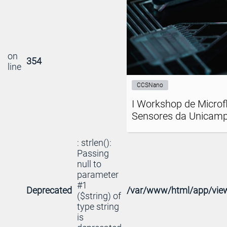
on
354
line
CCSNano
I Workshop de Microfl
Sensores da Unicam
: strlen():
Passing
null to
parameter
#1
Deprecated
/var/www/html/app/view
($string) of
type string
is