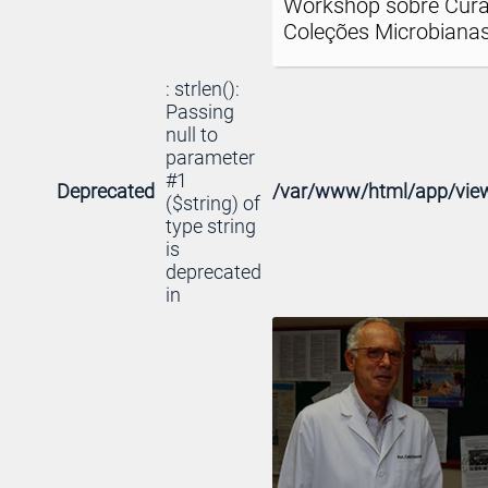
Workshop sobre Cura
Coleções Microbiana
: strlen():
Passing
null to
parameter
#1
Deprecated
/var/www/html/app/view
($string) of
type string
is
deprecated
in