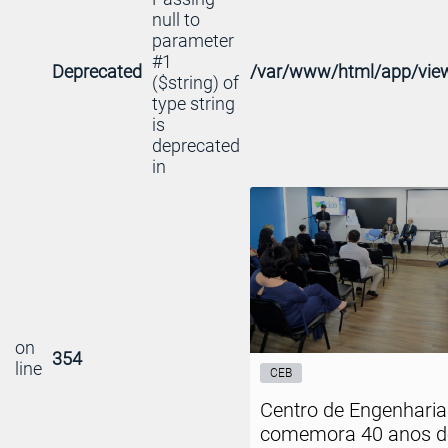
null to
parameter
#1
Deprecated
/var/www/html/app/view
($string) of
type string
is
deprecated
in
on
354
line
CEB
Centro de Engenhari
comemora 40 anos d