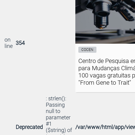
on
354
line
COCEN
Centro de Pesquisa 
para Mudanças Climá
100 vagas gratuitas 
"From Gene to Trait"
: strlen():
Passing
null to
parameter
#1
Deprecated
/var/www/html/app/view
($string) of