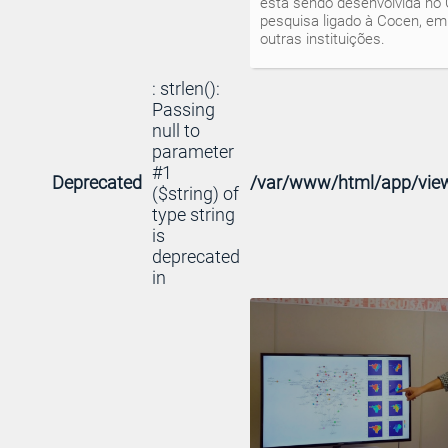
está sendo desenvolvida no
pesquisa ligado à Cocen, em
outras instituições.
: strlen():
Passing
null to
parameter
#1
Deprecated
/var/www/html/app/view
($string) of
type string
is
deprecated
in