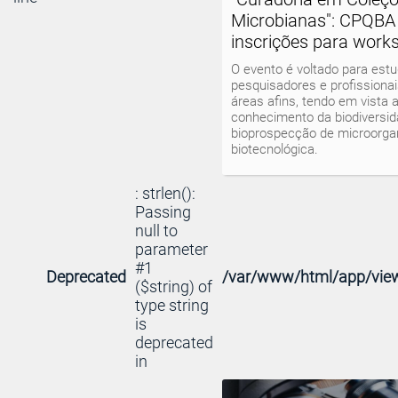
Microbianas": CPQBA
inscrições para work
O evento é voltado para estu
pesquisadores e profissiona
áreas afins, tendo em vista 
conhecimento da biodiversid
bioprospecção de microorga
biotecnológica.
: strlen():
Passing
null to
parameter
#1
Deprecated
/var/www/html/app/view
($string) of
type string
is
deprecated
in