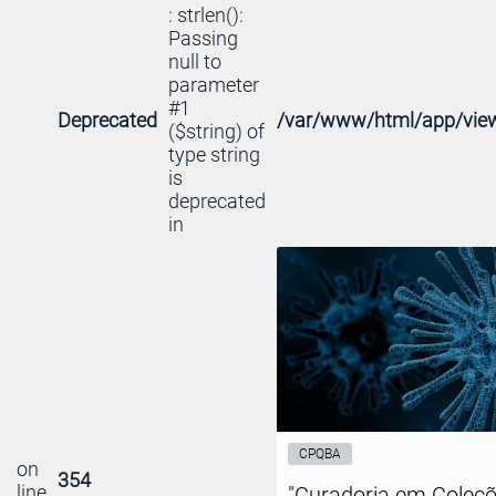
: strlen():
Passing
null to
parameter
#1
Deprecated
/var/www/html/app/view
($string) of
type string
is
deprecated
in
CPQBA
on
354
line
"Curadoria em Coleç