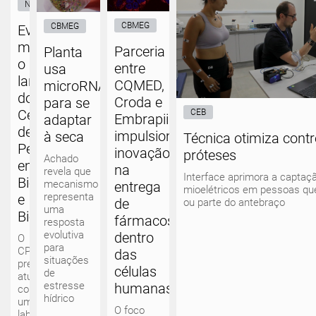
NIPE
CBMEG
CBMEG
Evento
marca
Parceria
Planta
o
entre
usa
lançamento
CQMED,
microRNA
do
Croda e
para se
Centro
CEB
Embrapii
adaptar
de
impulsiona
à seca
Técnica otimiza contr
Pesquisa
inovação
próteses
Achado
em
na
revela que
Interface aprimora a captaçã
Biogás
mecanismo
entrega
mioelétricos em pessoas q
representa
e
de
ou parte do antebraço
uma
Bioprodutos
fármacos
resposta
evolutiva
dentro
O
para
CP2B
das
situações
pretende
células
de
atuar
estresse
humanas
como
hídrico
um
O foco
laboratório