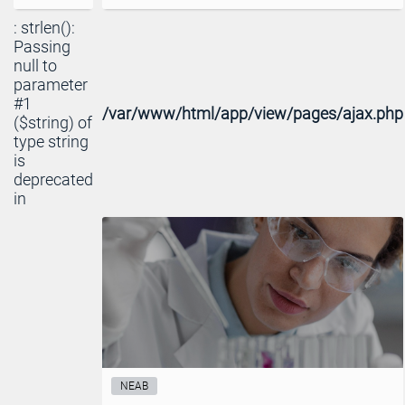
: strlen():
Passing
null to
parameter
#1
/var/www/html/app/view/pages/ajax.php
($string) of
type string
is
deprecated
in
NEAB