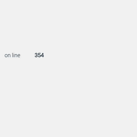
on line
354