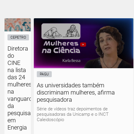
CEPETRO
Diretora
do
CINE
na lista
PAGU
das 24
mulheres
As universidades também
na
discriminam mulheres, afirma
vanguarda
pesquisadora
da
Série de vídeos traz depoimentos de
pesquisa
pesquisadoras da Unicamp e o INCT
em
Caleidoscópio
Energia