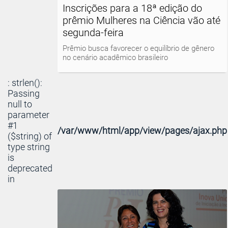
Inscrições para a 18ª edição do
prêmio Mulheres na Ciência vão até
segunda-feira
Prêmio busca favorecer o equilíbrio de gênero
no cenário acadêmico brasileiro
: strlen():
Passing
null to
parameter
#1
/var/www/html/app/view/pages/ajax.php
($string) of
type string
is
deprecated
in