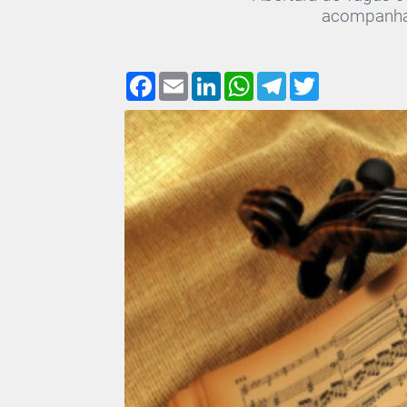
acompanhar
Facebook
Email
LinkedIn
WhatsApp
Telegram
Twitter