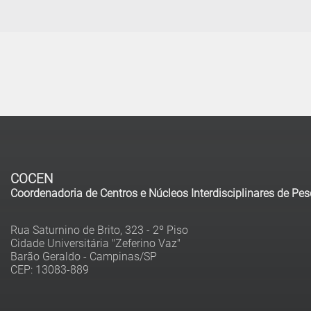
COCEN
Coordenadoria de Centros e Núcleos Interdisciplinares de Pe
Rua Saturnino de Brito, 323 - 2º Piso
Cidade Universitária "Zeferino Vaz"
Barão Geraldo - Campinas/SP