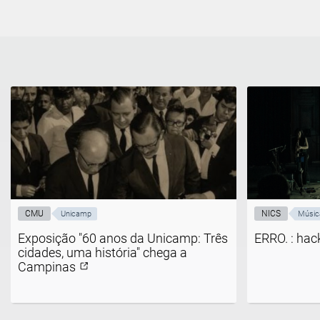
CMU
NICS
Unicamp
Músic
Exposição "60 anos da Unicamp: Três
ERRO. : hac
cidades, uma história" chega a
Campinas