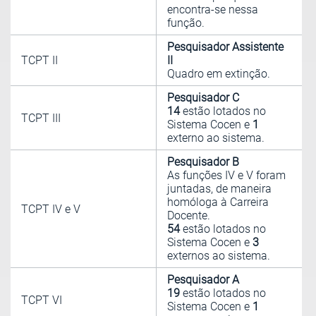
encontra-se nessa
função.
Pesquisador Assistente
TCPT II
II
Quadro em extinção.
Pesquisador C
14
estão lotados no
TCPT III
Sistema Cocen e
1
externo ao sistema.
Pesquisador B
As funções IV e V foram
juntadas, de maneira
homóloga à Carreira
TCPT IV e V
Docente.
54
estão lotados no
Sistema Cocen e
3
externos ao sistema.
Pesquisador A
19
estão lotados no
TCPT VI
Sistema Cocen e
1