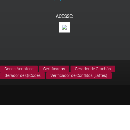
ACESSE:
Cocen Acontece
Certificados
Gerador de Crachás
Gerador de QrCodes
Verificador de Conflitos (Lattes)
© Copyright Cocen. Todos os direitos reservados.
Desenvolvido por Derivaldo Reis de Sousa